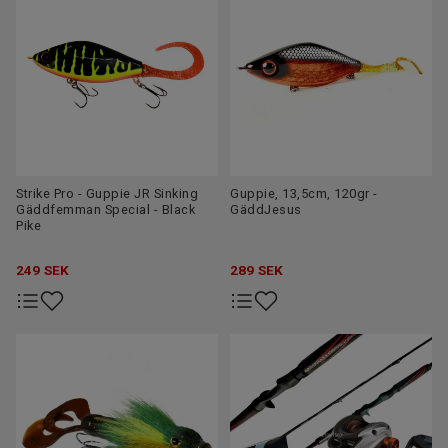
Strike Pro - Guppie JR Sinking
Guppie, 13,5cm, 120gr -
Gäddfemman Special - Black
GäddJesus
Pike
249
SEK
289
SEK