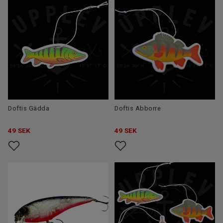
Doftis Gädda
Doftis Abborre
49
SEK
49
SEK