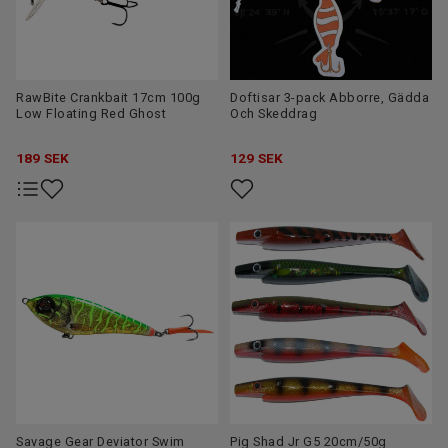
RawBite Crankbait 17cm 100g
Doftisar 3-pack Abborre, Gädda
Low Floating Red Ghost
Och Skeddrag
189
SEK
129
SEK
Savage Gear Deviator Swim
Pig Shad Jr G5 20cm/50g