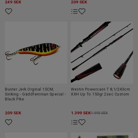
249
SEK
209
SEK
Buster Jerk Orginal 15CM,
Westin Powercast-T 8,1/243cm
Sinking - Gäddfemman Special -
XXH Up To 150gr 2sec Custom
Black Pike
209
SEK
1.399
SEK
1.995 SEK