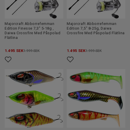
Majorcraft Abborrefemman
Majorcraft Abborrefemman
Edition Finesse 7,3" 5-18g ,
Edition 7,5" 8-25g, Daiwa
Daiwa Crossfire Med Påspolad
Crossfire Med Påspolad Flätlina
Flätlina
1.495
SEK
1.495
SEK
1.999 SEK
1.999 SEK