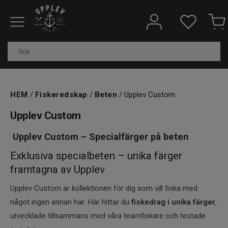
Fiskeredskap
Elektronik & marin
Kläder & skor
HEM
/
Fiskeredskap
/
Beten
/ Upplev Custom
Båtar
Upplev Custom
Upplev Custom – Specialfärger på beten
Outdoor
Exklusiva specialbeten – unika färger
Övrigt
framtagna av Upplev
Kundtjänst
Upplev Custom är kollektionen för dig som vill fiska med
något ingen annan har. Här hittar du
fiskedrag i unika färger
,
utvecklade tillsammans med våra teamfiskare och testade