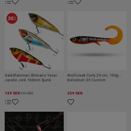
Gäddfemman Shimano Yasei
Wolfcreek Curly 29 cm, 160g -
Javelin Jerk 160mm Sjunk
Belzebub G5 Custom
139
SEK
239
SEK
199 SEK