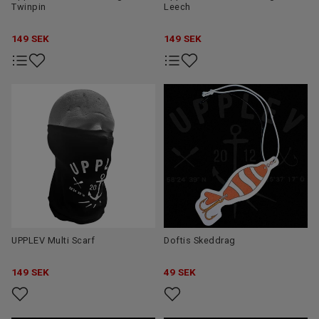
Twinpin
Leech
149
SEK
149
SEK
UPPLEV Multi Scarf
Doftis Skeddrag
149
SEK
49
SEK