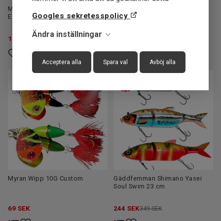
Majorcraft Abborrefemman
Myran Wipp Custom 15g
Googles sekretesspolicy
Edition 7,5" 8-25g Haspel
Ändra inställningar
1.199
SEK
74
SEK
Acceptera alla
Spara val
Avböj alla
Myran Wipp 10G Custom
Gäddfemman Shimano Yasei
Soul Swim 23 cm
69
SEK
244
SEK
349 SEK