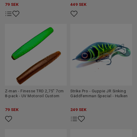
79
SEK
449
SEK
Z-man - Finesse TRD 2,75" 7cm
Strike Pro - Guppie JR Sinking
8-pack - UV Motoroil Custom
Gäddfemman Special - Hulken
79
SEK
249
SEK