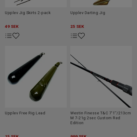
Upplev Jig Skirts 2-pack
Upplev Darting Jig
49
SEK
25
SEK
Upplev Free Rig Lead
Westin Finesse T&C 7'1''/213cm
M 7-21g 2sec Custom Red
Edition
15
SEK
999
SEK