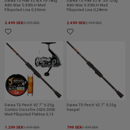
Daiwa TD Pike V2 8,4 70-180g
Daiwa TD Pike V2 8" 30-120g
ABU Max 5-300LH Med
ABU Max 5-300LH Med
Påspolad Lina 0,33mm
Påspolad Lina 0,28mm
2.499
SEK
2.499
SEK
2.999 SEK
2.999 SEK
Daiwa TD Perch V2 7" 5-25g
Daiwa TD Perch V2 7" 5-25g
Combo Crossfire 2026 2000
Haspel
Med Påspolad Flätlina 0,13
1.299
SEK
799
SEK
1.699 SEK
1.099 SEK