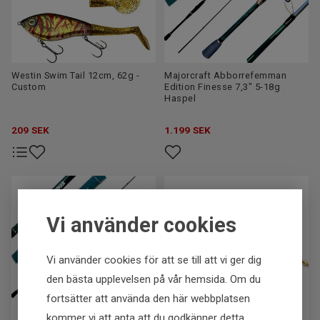
Westin Swim Tail 12cm, 62g -
Majorcraft Abborrefemman
Custom
Edition Finesse 7,3" 5-18g
Haspel
209
SEK
1.199
SEK
Vi använder cookies
Vi använder cookies för att se till att vi ger dig
den bästa upplevelsen på vår hemsida. Om du
fortsätter att använda den här webbplatsen
kommer vi att anta att du godkänner detta