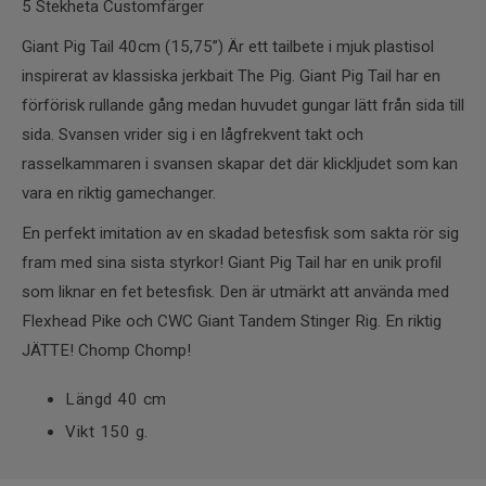
5 Stekheta Customfärger
Giant Pig Tail 40cm (15,75”) Är ett tailbete i mjuk plastisol
inspirerat av klassiska jerkbait The Pig. Giant Pig Tail har en
förförisk rullande gång medan huvudet gungar lätt från sida till
sida. Svansen vrider sig i en lågfrekvent takt och
rasselkammaren i svansen skapar det där klickljudet som kan
vara en riktig gamechanger.
En perfekt imitation av en skadad betesfisk som sakta rör sig
fram med sina sista styrkor! Giant Pig Tail har en unik profil
som liknar en fet betesfisk. Den är utmärkt att använda med
Flexhead Pike och CWC Giant Tandem Stinger Rig. En riktig
JÄTTE! Chomp Chomp!
Längd 40 cm
Vikt 150 g.