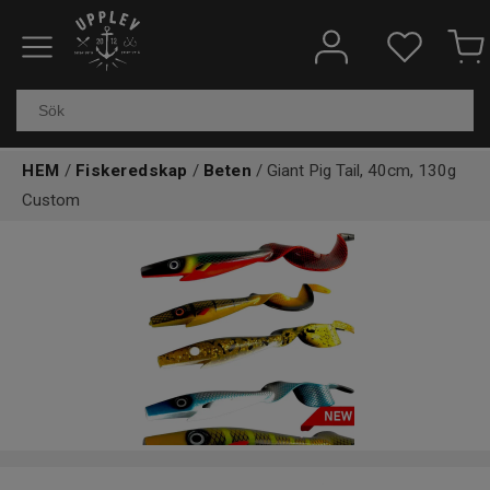
Fiskeredskap
Elektronik & marin
HEM
/
Fiskeredskap
/
Beten
/ Giant Pig Tail, 40cm, 130g
Custom
Kläder & skor
Båtar
Outdoor
Övrigt
Kundtjänst