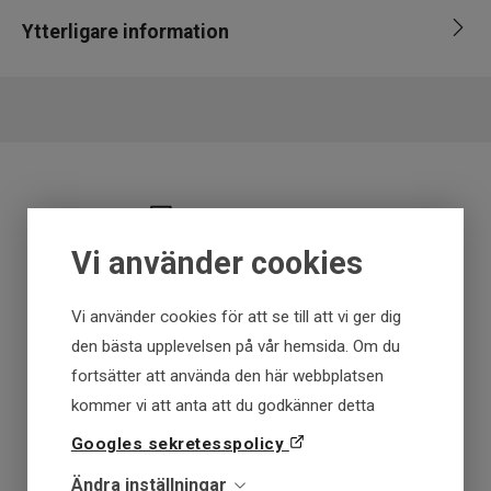
Ytterligare information
Leverantör
Cwc
Fraktfritt över 699 kr
Vi använder cookies
Få först - Betala senare
Vi använder cookies för att se till att vi ger dig
Snabba leveranser
den bästa upplevelsen på vår hemsida. Om du
fortsätter att använda den här webbplatsen
kommer vi att anta att du godkänner detta
30 dagar öppet köp
Googles sekretesspolicy
Fysisk butik
Ändra inställningar