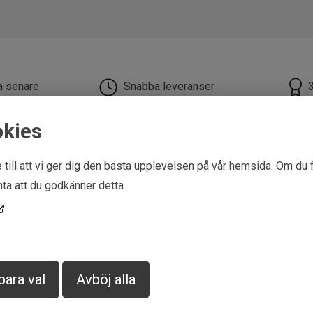
la senare
Snabba leveranser
okies
 till att vi ger dig den bästa upplevelsen på vår hemsida. Om du 
ta att du godkänner detta
para val
Avböj alla