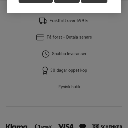
Längd
8-10cm
Vikt
6-10g
Fraktfritt över 699 kr
Få först - Betala senare
Snabba leveranser
30 dagar öppet köp
Fysisk butik