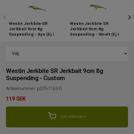
Westin Jerkbite SR
Westin Jerkbite SR
W
Jerkbait 9cm 8g
Jerkbait 9cm 8g
J
Suspending - Ayu
(Ej i
Suspending - Smelt
(Ej i
S
lager)
lager)
i
Westin Jerkbite SR Jerkbait 9cm 8g
Suspending - Custom
Artikelnummer:
p070-1163-0
119
SEK
Välj alternativ