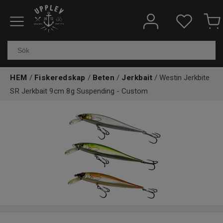
Fiskeredskap
Elektronik & marin
HEM
/
Fiskeredskap
/
Beten
/
Jerkbait
/ Westin Jerkbite
SR Jerkbait 9cm 8g Suspending - Custom
Kläder & skor
Båtar
Outdoor
Övrigt
Kundtjänst