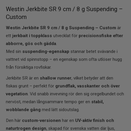
Westin Jerkbite SR 9 cm / 8 g Suspending –
Custom
Westin Jerkbite SR 9 cm / 8 g Suspending – Custom
är
ett
jerkbait i toppklass
utvecklat för
precisionsfiske efter
abborre, gös och gädda
.
Med sin
suspending-egenskap
stannar betet svävande i
vattnet vid spinnstopp – en egenskap som ofta utlöser hugg
från försiktiga rovfiskar.
Jerkbite SR är en
shallow runner
, vilket betyder att den
fiskas grunt – perfekt för
grundflak, vasskanter och över
vegetation
. Vid snabb invevning rör den sig oregelbundet och
nervöst, medan långsammare tempo ger en
stabil,
wobblande gång
med lätt sidoutslag.
Den här
custom-versionen
har en
UV-aktiv finish och
naturtrogen design
, skapad för svenska vatten där ljus,