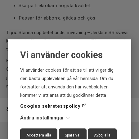
Skarpa trekrokar i högsta kvalitet
Passar för abborre, gädda och gös
Tips:
Stanna upp betet under invevning – Jerkbite SR svävar
kvar precis där rovfisken står och triggar till hugg även under
tröga förhållanden.
Vi använder cookies
Köp Westin Jerkbite SR 9 cm / 8 g Suspending –
Custom hos Upplevstore.se och upplev ett modernt
Vi använder cookies för att se till att vi ger dig
jerkbait som kombinerar realism, ljud och precision för
den bästa upplevelsen på vår hemsida. Om du
maximalt hugg!
fortsätter att använda den här webbplatsen
kommer vi att anta att du godkänner detta
Googles sekretesspolicy
Specifikation
Ändra inställningar
Varumärke
Westin
Acceptera alla
Spara val
Avböj alla
Fiskart
Abborre, Gädda, Gös