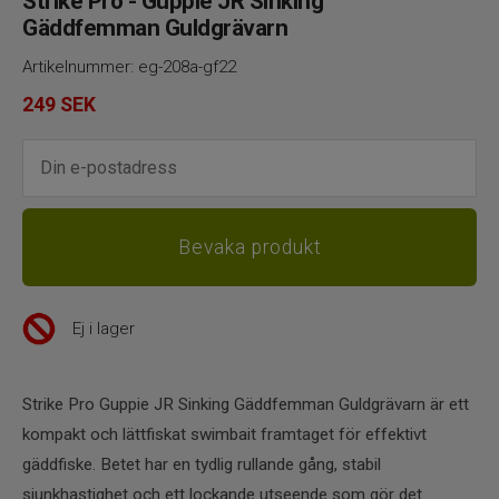
Strike Pro - Guppie JR Sinking
Gäddfemman Guldgrävarn
Artikelnummer:
eg-208a-gf22
249
SEK
Ej i lager
Strike Pro Guppie JR Sinking Gäddfemman Guldgrävarn är ett
kompakt och lättfiskat swimbait framtaget för effektivt
gäddfiske. Betet har en tydlig rullande gång, stabil
sjunkhastighet och ett lockande utseende som gör det