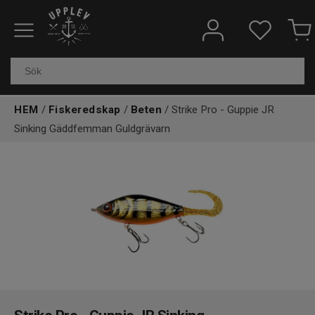
Fiskeredskap
Elektronik & marin
HEM
/
Fiskeredskap
/
Beten
/ Strike Pro - Guppie JR
Sinking Gäddfemman Guldgrävarn
Kläder & skor
Båtar
Outdoor
Övrigt
Kundtjänst