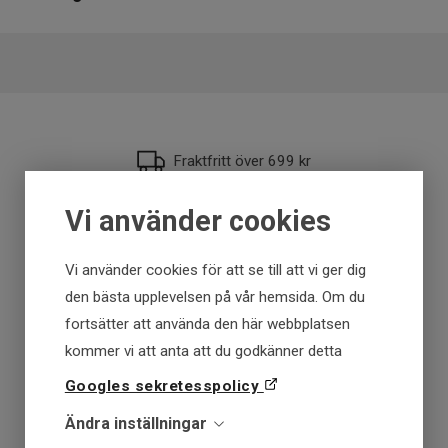
EAN
7340029438525
Fraktfritt över 699 kr
Vi använder cookies
Få först - Betala senare
Vi använder cookies för att se till att vi ger dig
Snabba leveranser
den bästa upplevelsen på vår hemsida. Om du
fortsätter att använda den här webbplatsen
30 dagar öppet köp
kommer vi att anta att du godkänner detta
Googles sekretesspolicy
Fysisk butik
Ändra inställningar