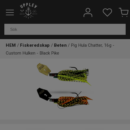
Fiskeredskap
Elektronik & marin
HEM
/
Fiskeredskap
/
Beten
/ Pig Hula Chatter, 16g -
Kläder & skor
Custom Hulken - Black Pike
Båtar
Outdoor
Övrigt
Kundtjänst