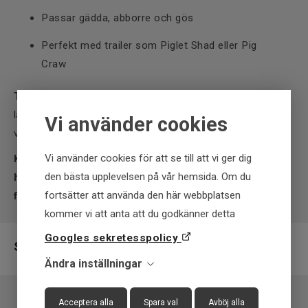
Passar gädda, abborre och gös
Perfekt med trailer som Piglet Shad eller Pig
Craw
Tips:
Fiska Pig Hula Chatter långsamt över gräsbälten eller
längs kanter – Hulken-färgens UV-glöd och de starka
Vi använder cookies
vibrationerna lockar till brutala hugg även i kallt vatten.
Vi använder cookies för att se till att vi ger dig
Köp Pig Hula Chatter 16 g – Custom 11 (Hulken Edition)
den bästa upplevelsen på vår hemsida. Om du
hos Upplevstore.se och upplev hur vibration och färg
fortsätter att använda den här webbplatsen
fångar rovfisk på riktigt!
kommer vi att anta att du godkänner detta
Googles sekretesspolicy
Specifikation
Ändra inställningar
Varumärke
Cwc
Acceptera alla
Spara val
Avböj alla