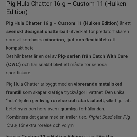
Pig Hula Chatter 16 g – Custom 11 (Hulken
Edition)
Pig Hula Chatter 16 g – Custom 11 (Hulken Edition)
är ett
svenskt designat chatterbait
utvecklat för predatorfiskaren
som vill kombinera
vibration, ljud och flexibilitet
i ett
kompakt bete.
Det här betet är en del av
Pig-serien från Catch With Care
(CWC)
och har snabbt blivit ett måste för seriösa
sportfiskare.
Pig Hula Chatter är byggt med en
vibrerande metallsked
framtill
som skapar kraftiga tryckvågor i vattnet. Den unika
“hula”-kjolen ger
livlig rörelse och stark siluett
, vilket gör att
betet syns och hörs även i grumliga förhållanden.
Kombinera det gärna med en trailer, t.ex.
Piglet Shad
eller
Pig
Craw
, för extra rörelse och volym.
Färgen
Custom 11 – Hulken Edition
är en
UV-aktiv