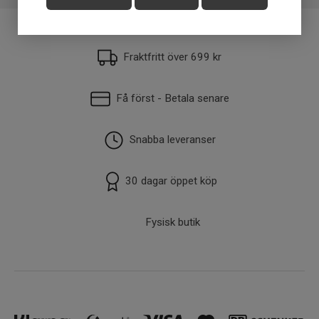
Fiskart
Abborre, Gädda
Vikt
16-20g
Fraktfritt över 699 kr
Få först - Betala senare
Snabba leveranser
30 dagar öppet köp
Fysisk butik