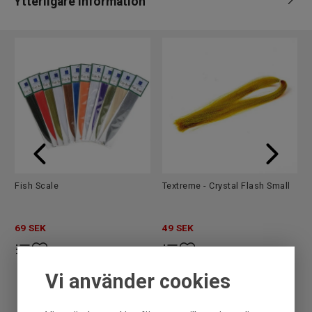
Ytterligare information
Leverantör
Fly dressing
Märke
Textreme
EAN
8053017453361
Fish Scale
Textreme - Crystal Flash Small
69
SEK
49
SEK
Vi använder cookies