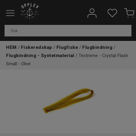
Fiskeredskap
Elektronik & marin
HEM
/
Fiskeredskap
/
Flugfiske
/
Flugbindning
/
Kläder & skor
Flugbindning - Syntetmaterial
/ Textreme - Crystal Flash
Small - Olive
Båtar
Outdoor
Övrigt
Kundtjänst