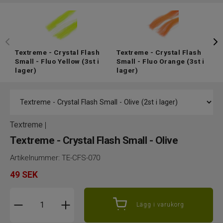
Textreme - Crystal Flash
Textreme - Crystal Flash
T
Small - Fluo Yellow
(3st i
Small - Fluo Orange
(3st i
S
lager)
lager)
l
Textreme
|
Textreme - Crystal Flash Small - Olive
Artikelnummer:
TE-CFS-070
49
SEK
Lägg i varukorg