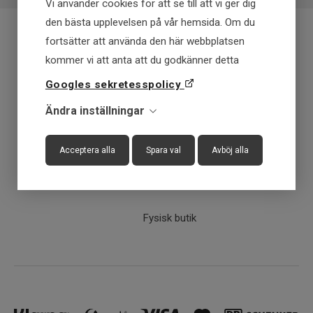
Vi använder cookies för att se till att vi ger dig
den bästa upplevelsen på vår hemsida. Om du
fortsätter att använda den här webbplatsen
Fraktfritt över 699 kr
kommer vi att anta att du godkänner detta
Googles sekretesspolicy
Få först - Betala senare
Ändra inställningar
Snabba leveranser
Acceptera alla
Spara val
Avböj alla
30 dagar öppet köp
Fysisk butik