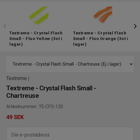
Textreme - Crystal Flash
Textreme - Crystal Flash
T
Small - Fluo Yellow
(3st i
Small - Fluo Orange
(3st i
S
lager)
lager)
l
Textreme
|
Textreme - Crystal Flash Small -
Chartreuse
Artikelnummer:
TE-CFS-120
49
SEK