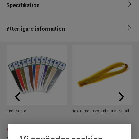
Specifikation
Varumärke
Textreme
Ytterligare information
Leverantör
Fly dressing
Märke
Textreme
EAN
8053017453293
Fish Scale
Textreme - Crystal Flash Small
69
SEK
49
SEK