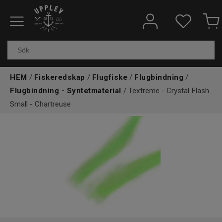
Fiskeredskap
Elektronik & marin
HEM
/
Fiskeredskap
/
Flugfiske
/
Flugbindning
/
Flugbindning - Syntetmaterial
/ Textreme - Crystal Flash
Kläder & skor
Small - Chartreuse
Båtar
Outdoor
Övrigt
Kundtjänst