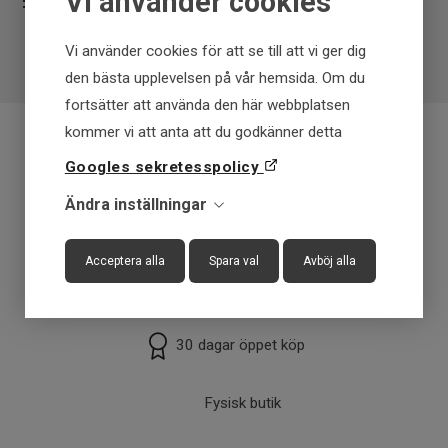
Vi använder cookies
Vi använder cookies för att se till att vi ger dig
den bästa upplevelsen på vår hemsida. Om du
fortsätter att använda den här webbplatsen
kommer vi att anta att du godkänner detta
Googles sekretesspolicy
Fraktfritt över 699 kr
Ändra inställningar
Få först - Betala senare
Acceptera alla
Spara val
Avböj alla
Snabba leveranser
30 dagar öppet köp
Fysisk butik