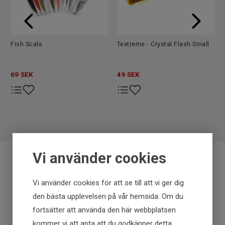
Fish Scale
Textreme - Crystal Flash Small
69
SEK
49
SEK
Vi använder cookies
Fraktfritt över 699 kr
Vi använder cookies för att se till att vi ger dig
den bästa upplevelsen på vår hemsida. Om du
Få först - Betala senare
fortsätter att använda den här webbplatsen
kommer vi att anta att du godkänner detta