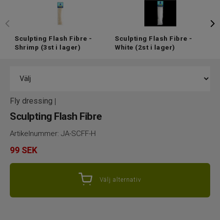
Sculpting Flash Fibre -
Sculpting Flash Fibre -
S
Shrimp
(3st i lager)
White
(2st i lager)
W
Fly dressing
|
Sculpting Flash Fibre
Artikelnummer:
JA-SCFF-H
99
SEK
Välj alternativ