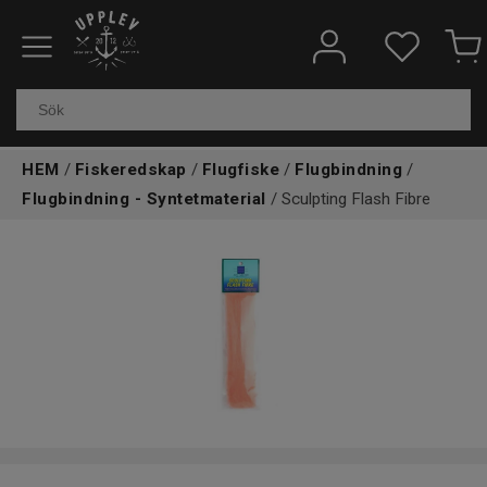
Fiskeredskap
Elektronik & marin
HEM
/
Fiskeredskap
/
Flugfiske
/
Flugbindning
/
Kläder & skor
Flugbindning - Syntetmaterial
/ Sculpting Flash Fibre
Båtar
Outdoor
Övrigt
Kundtjänst