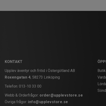
KONTAKT
ÖPP
Upplev äventyr och fritid i Östergötland AB
Butik
Roxengatan 4
, 58273 Linköping
Vard
Lörd
Telefon:
013-10 33 00
Sönd
Webb & Orderfrågor:
order@upplevstore.se
Övriga frågor:
info@upplevstore.se