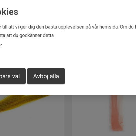
Leverantör
Fly dressin
okies
Märke
Textreme
EAN
805301745
 till att vi ger dig den bästa upplevelsen på vår hemsida. Om du 
ta att du godkänner detta
para val
Avböj alla