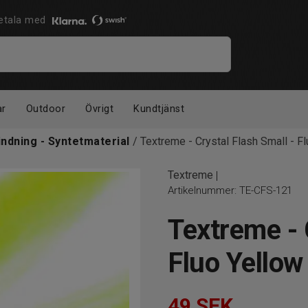
 Betala med
ar
Outdoor
Övrigt
Kundtjänst
indning - Syntetmaterial
/ Textreme - Crystal Flash Small - F
Textreme
|
Artikelnummer:
TE-CFS-121
Textreme - 
Fluo Yellow
49
SEK