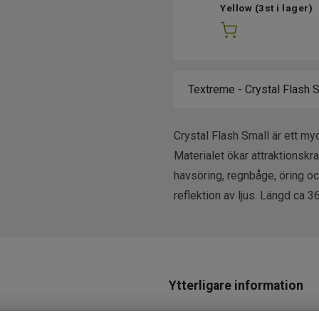
Yellow
(3st i lager)
Crystal Flash Small är ett my
Materialet ökar attraktionskra
havsöring, regnbåge, öring och
reflektion av ljus. Längd ca 
Ytterligare information