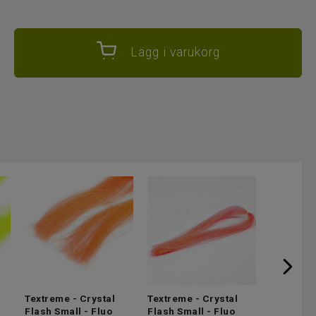
Lägg i varukorg
Textreme - Crystal
Textreme - Crystal
Textreme 
Flash Small - Fluo
Flash Small - Fluo
Flash Sma