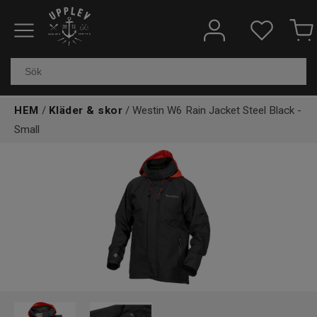
Fiskeredskap
Elektronik & marin
HEM
/
Kläder & skor
/ Westin W6 Rain Jacket Steel Black -
Kläder & skor
Small
Båtar
Outdoor
Övrigt
Kundtjänst