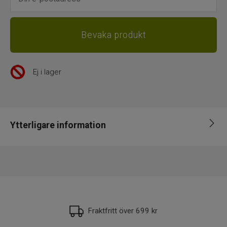
Ej i lager
Ytterligare information
Leverantör
Westin
EAN
5707549464014
Fraktfritt över 699 kr