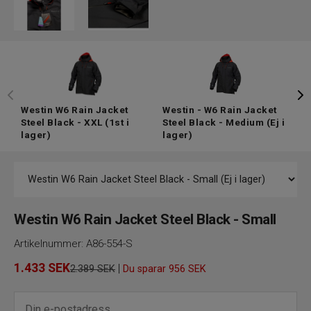
Westin W6 Rain Jacket
Westin - W6 Rain Jacket
W
Steel Black - XXL
(1st i
Steel Black - Medium
(Ej i
S
lager)
lager)
l
Westin W6 Rain Jacket Steel Black - Small
Artikelnummer:
A86-554-S
1.433
SEK
|
2.389 SEK
Du sparar
956 SEK