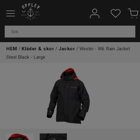
Fiskeredskap
Elektronik & marin
HEM
/
Kläder & skor
/
Jackor
/ Westin - W6 Rain Jacket
Kläder & skor
Steel Black - Large
Båtar
Outdoor
Övrigt
Kundtjänst