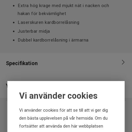
Extra hög krage med mjukt nät i nacken och
hakan för bekvämlighet
Laserskuren kardborrelåsning
Justerbar midja
Dubbel kardborrelåsning i ärmarna
Specifikation
Varumärke
Westin
Ytterligare information
Storlek
Large
Vi använder cookies
Leverantör
Westin
Vi använder cookies för att se till att vi ger dig
EAN
5707549463994
den bästa upplevelsen på vår hemsida. Om du
fortsätter att använda den här webbplatsen