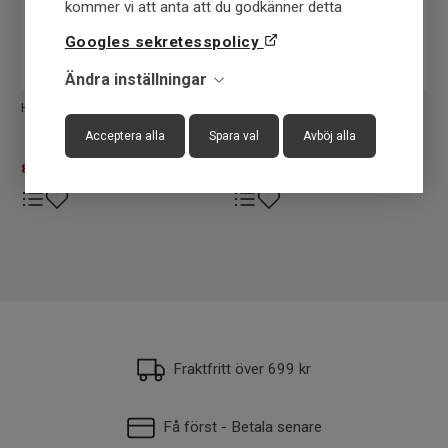
kommer vi att anta att du godkänner detta
Googles sekretesspolicy
Ändra inställningar
Haunter - Appstyrd Värmeväst
Pinewood Hurricane D.Navy
Mel Sweater
Acceptera alla
Spara val
Avböj alla
899
SEK
775
SEK
1.995 SEK
1.199 SEK
Fraktfritt över 699 kr
Få först - Betala senare