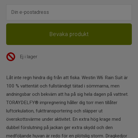
Ej i lager
Låt inte regn hindra dig från att fiska. Westin W6 Rain Suit är
100 % vattentät och fullständigt tätad i sömmarna, men
andningsbar och bekväm att ha på sig hela dagen på vattnet.
TORAYDELFY® impregnering håller dig torr men tillåter
luftcirkulation, fukttransportering och släpper ut
överskottsvärme under aktivitet. En extra hög krage med
dubbel förslutning på jackan ger extra skydd och den
medföljande huvan är redo för en plötslig storm. Dragkedjor