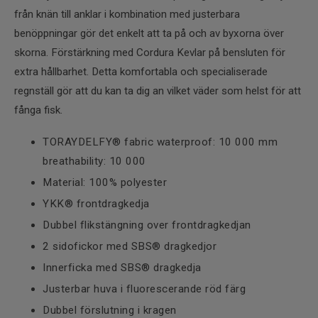
från knän till anklar i kombination med justerbara
benöppningar gör det enkelt att ta på och av byxorna över
skorna. Förstärkning med Cordura Kevlar på bensluten för
extra hållbarhet. Detta komfortabla och specialiserade
regnställ gör att du kan ta dig an vilket väder som helst för att
fånga fisk.
TORAYDELFY® fabric waterproof: 10 000 mm
breathability: 10 000
Material: 100% polyester
YKK® frontdragkedja
Dubbel flikstängning over frontdragkedjan
2 sidofickor med SBS® dragkedjor
Innerficka med SBS® dragkedja
Justerbar huva i fluorescerande röd färg
Dubbel förslutning i kragen