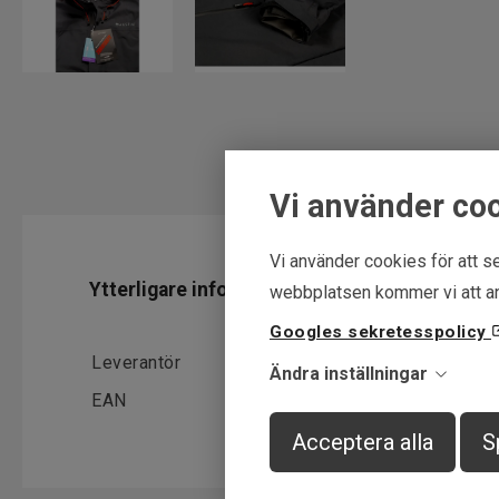
Vi använder co
Vi använder cookies för att se
Ytterligare information
webbplatsen kommer vi att an
Googles sekretesspolicy
Leverantör
Westin
Ändra inställningar
EAN
5707549464038
Acceptera alla
S