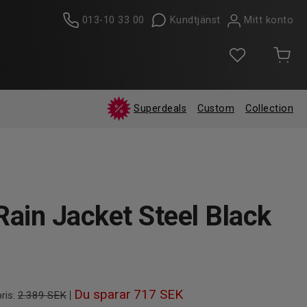
013-10 33 00
Kundtjänst
Mitt konto
Superdeals
Custom
Collection
ain Jacket Steel Black
Du sparar
717 SEK
|
ris:
2.389 SEK