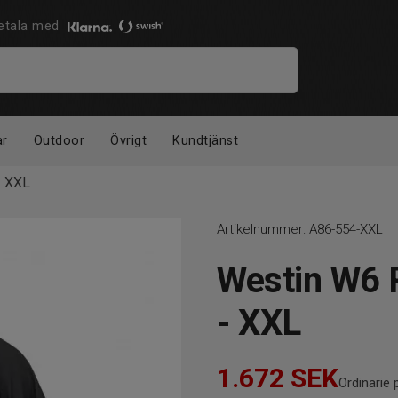
 Betala med
ar
Outdoor
Övrigt
Kundtjänst
- XXL
Artikelnummer:
A86-554-XXL
Westin W6 R
- XXL
1.672
SEK
Ordinarie p