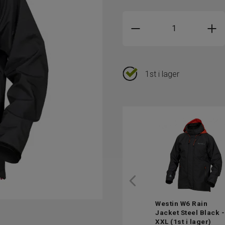
1st i lager
Westin W6 Rain
Jacket Steel Black -
XXL
(1st i lager)