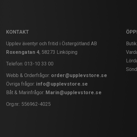
KONTAKT
ÖPP
Upplev äventyr och fritid i Östergötland AB
Butik
Roxengatan 4
, 58273 Linköping
Vard
Lörd
Telefon:
013-10 33 00
Sönd
Webb & Orderfrågor:
order@upplevstore.se
Övriga frågor:
info@upplevstore.se
Båt & Marinfrågor:
Marin@upplevstore.se
Org.nr.: 556962-4025