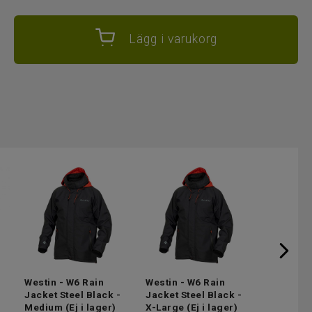
Lägg i varukorg
Westin - W6 Rain
Westin - W6 Rain
Westin - 
Jacket Steel Black -
Jacket Steel Black -
Jacket St
Medium
(Ej i lager)
X-Large
(Ej i lager)
Large
(Ej