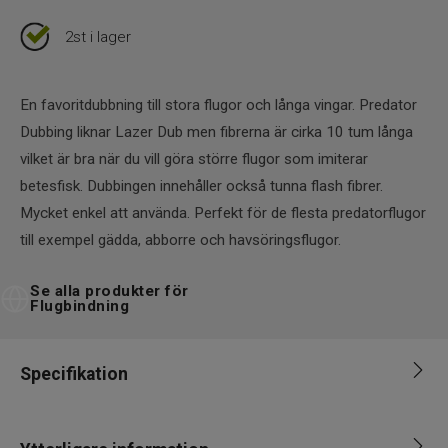
2st i lager
En favoritdubbning till stora flugor och långa vingar. Predator
Dubbing liknar Lazer Dub men fibrerna är cirka 10 tum långa
vilket är bra när du vill göra större flugor som imiterar
betesfisk. Dubbingen innehåller också tunna flash fibrer.
Mycket enkel att använda. Perfekt för de flesta predatorflugor
till exempel gädda, abborre och havsöringsflugor.
Se alla produkter för
Flugbindning
Specifikation
Varumärke
Fly dressing