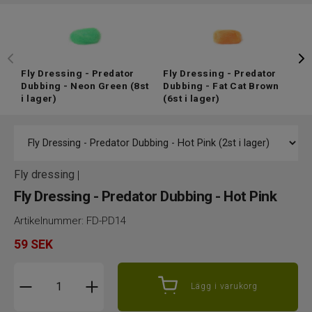
Fly Dressing - Predator
Fly Dressing - Predator
F
Dubbing - Neon Green
(8st
Dubbing - Fat Cat Brown
D
i lager)
(6st i lager)
l
Fly dressing
|
Fly Dressing - Predator Dubbing - Hot Pink
Artikelnummer:
FD-PD14
59
SEK
Lägg i varukorg