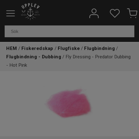
Fiskeredskap
Elektronik & marin
HEM
/
Fiskeredskap
/
Flugfiske
/
Flugbindning
/
Kläder & skor
Flugbindning - Dubbing
/ Fly Dressing - Predator Dubbing
- Hot Pink
Båtar
Outdoor
Övrigt
Kundtjänst