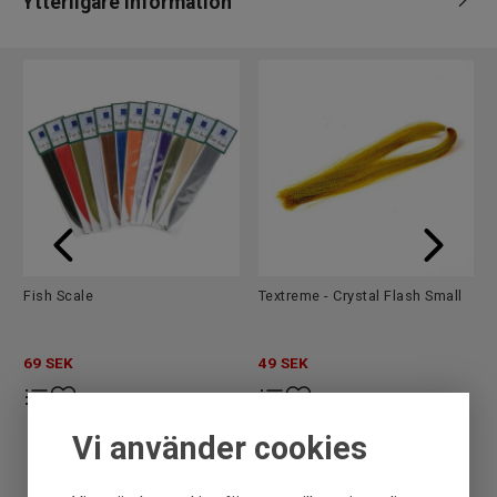
Ytterligare information
Leverantör
Fly dressing
Märke
Fly dressing
Tillverkare
Fly dressing
EAN
7340009347748
Fish Scale
Textreme - Crystal Flash Small
69
SEK
49
SEK
Vi använder cookies