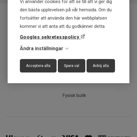
Vi använder cookies för att se till att vi ger dig
den bästa upplevelsen på vår hemsida. Om du
fortsätter att använda den här webbplatsen
Fraktfritt över 699 kr
kommer vi att anta att du godkänner detta
Googles sekretesspolicy
Få först - Betala senare
Ändra inställningar
Snabba leveranser
Acceptera alla
Spara val
Avböj alla
30 dagar öppet köp
Fysisk butik