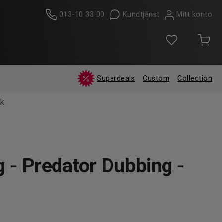
013-10 33 00
Kundtjänst
Mitt konto
Superdeals
Custom
Collection
nk
g - Predator Dubbing -