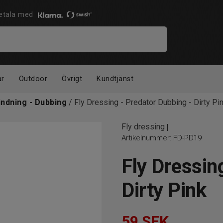
 Betala med
ar
Outdoor
Övrigt
Kundtjänst
indning - Dubbing
/ Fly Dressing - Predator Dubbing - Dirty Pi
Fly dressing
|
Artikelnummer:
FD-PD19
Fly Dressin
Dirty Pink
59
SEK