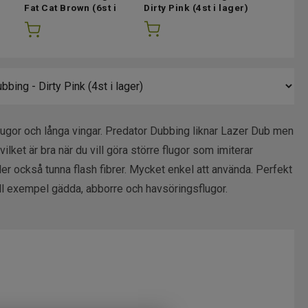
Fat Cat Brown
(6st i
Dirty Pink
(4st i lager)
Recycled
lager)
lager)
 flugor och långa vingar. Predator Dubbing liknar Lazer Dub men
vilket är bra när du vill göra större flugor som imiterar
er också tunna flash fibrer. Mycket enkel att använda. Perfekt
till exempel gädda, abborre och havsöringsflugor.