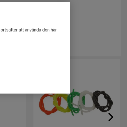
ing
ing
ing
fortsätter att använda den här
49247