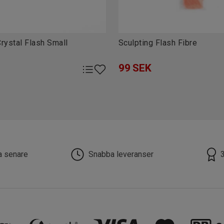
rystal Flash Small
Sculpting Flash Fibre
99
SEK
la senare
Snabba leveranser