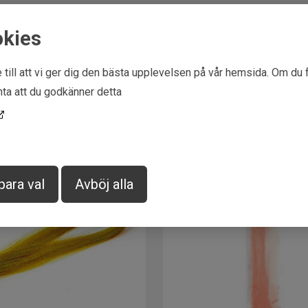
Leverantör
Fly dress
okies
Märke
Fly dress
Tillverkare
Fly dress
 till att vi ger dig den bästa upplevelsen på vår hemsida. Om du 
EAN
73400093
ta att du godkänner detta
para val
Avböj alla