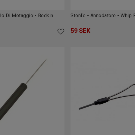
llo Di Motaggio - Bodkin
Stonfo - Annodatore - Whip F
59
SEK