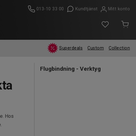
013-10 33 00
Kundtjänst
Mitt konto
Superdeals
Custom
Collection
Flugbindning - Verktyg
kta
re. Hos
.