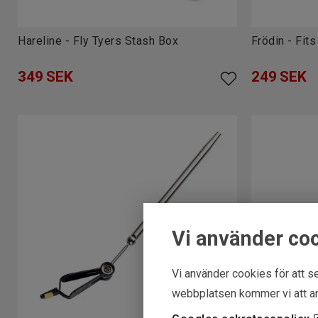
Hareline - Fly Tyers Stash Box
Frödin - Fit
349
SEK
249
SEK
Vi använder co
Vi använder cookies för att se
webbplatsen kommer vi att an