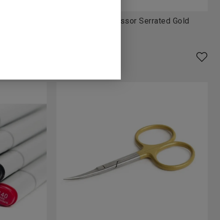
t 1,5"
Tiemco Razor scissor Serrated Gold
599
SEK