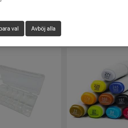
 - High Grade Half Hitch
Hareline - Material Clamp Se
(3,81cm) - Medium
para val
Avböj alla
469
SEK