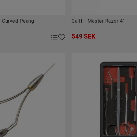
 material
p Curved Peang
Gulff - Master Razor 4"
549
SEK
er
havsöringsstreamers har vi verktygen som gör jobbet både roligar
os Upplevstore.se
 hållbarhet och maximal precision. Perfekt för dig som vill binda
a bättre flugor med rätt utrustning!