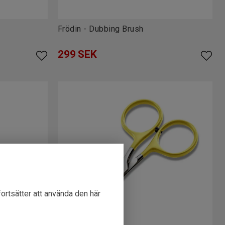
Frödin - Dubbing Brush
299
SEK
fortsätter att använda den här