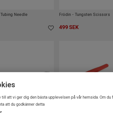
s Tubing Needle
Frödin - Tungsten Scissors
499
SEK
okies
 till att vi ger dig den bästa upplevelsen på vår hemsida. Om du 
ta att du godkänner detta