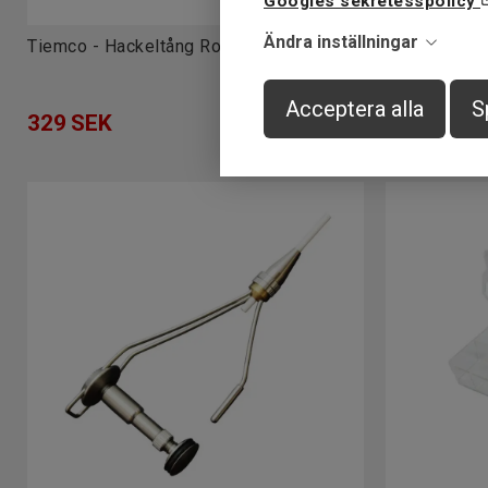
Googles sekretesspolicy
Ändra inställningar
Tiemco - Hackeltång Roterande
Fly Dressing
Bodkin
Acceptera alla
S
329
SEK
59
SEK