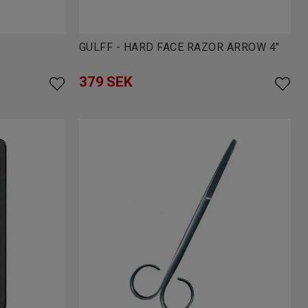
GULFF - HARD FACE RAZOR ARROW 4"
379
SEK
e och bättre.
 flugor som