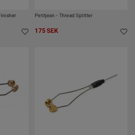
inisher
Petitjean - Thread Splitter
175
SEK