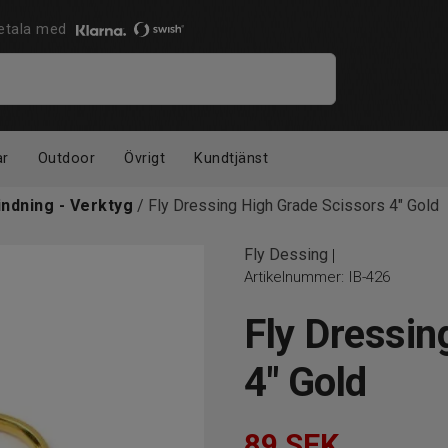
 Betala med
ar
Outdoor
Övrigt
Kundtjänst
indning - Verktyg
/ Fly Dressing High Grade Scissors 4" Gold
Fly Dessing
|
Artikelnummer:
IB-426
Fly Dressin
4" Gold
89
SEK