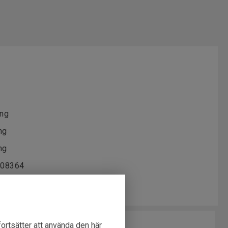
ing
ng
ng
08364
fortsätter att använda den här