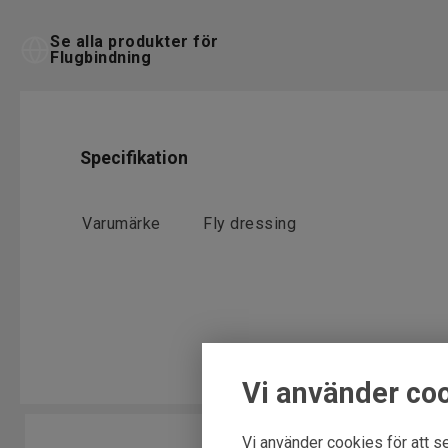
Se alla produkter för
Flugbindning
Specifikation
Varumärke
Fly dressing
Vi använder co
Vi använder cookies för att se