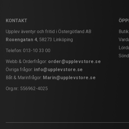
KONTAKT
ÖPP
Upplev äventyr och fritid i Östergötland AB
Butik
Roxengatan 4
, 58273 Linköping
Vard
Lörd
Telefon:
013-10 33 00
Sönd
Webb & Orderfrågor:
order@upplevstore.se
Övriga frågor:
info@upplevstore.se
Båt & Marinfrågor:
Marin@upplevstore.se
Org.nr.: 556962-4025