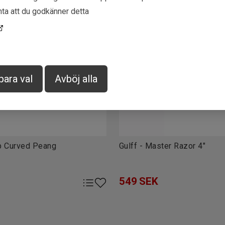
ta att du godkänner detta
para val
Avböj alla
p Curved Peang
Gulff - Master Razor 4"
549
SEK