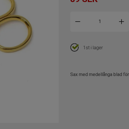
1st i lager
Sax med medellånga blad för h