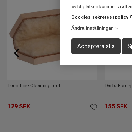
webbplatsen kommer vi att an
Googles sekretesspolicy
Ändra inställningar
Acceptera alla
S
Loon Line Cleaning Tool
Darts Force
129
SEK
155
SEK