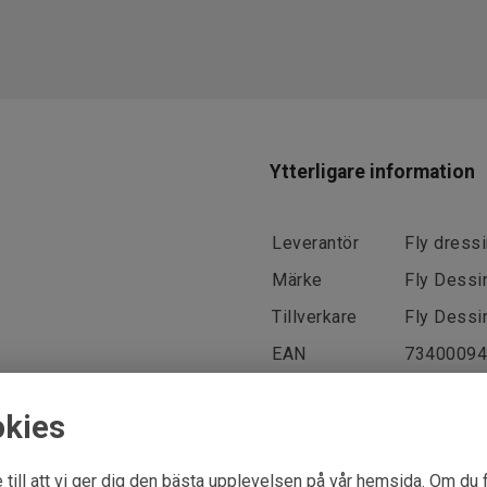
Ytterligare information
Leverantör
Fly dress
Märke
Fly Dessi
Tillverkare
Fly Dessi
EAN
73400094
okies
 till att vi ger dig den bästa upplevelsen på vår hemsida. Om du 