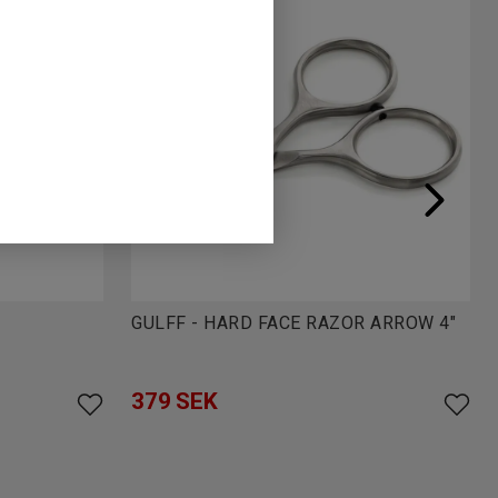
GULFF - HARD FACE RAZOR ARROW 4"
379
SEK