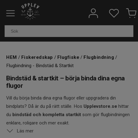
Fiskeredskap
Elektronik & marin
Kläder & skor
HEM
/
Fiskeredskap
/
Flugfiske
/
Flugbindning
/
Flugbindning - Bindstäd & Startkit
Båtar
Bindstäd & startkit – börja binda dina egna
Outdoor
flugor
Övrigt
Vill du börja binda dina egna flugor eller uppgradera din
bindplats? Då är du på rätt ställe. Hos
Upplevstore.se
hittar
Kundtjänst
du
bindstäd och kompletta startkit
som gör flugbindningen
enklare, roligare och mer exakt.
Läs mer
Ett bra
bindstäd
ger stabilitet och precision – oavsett om du