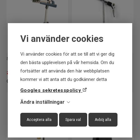
Vi använder cookies
Vi använder cookies för att se till att vi ger dig
Stonfo - Morsetto Kaiman Vise
Fly Dressing - Super A Vise
den bästa upplevelsen på vår hemsida. Om du
fortsätter att använda den här webbplatsen
2.479
SEK
229
SEK
2.559 SEK
kommer vi att anta att du godkänner detta
Googles sekretesspolicy
Ändra inställningar
Acceptera alla
Spara val
Avböj alla