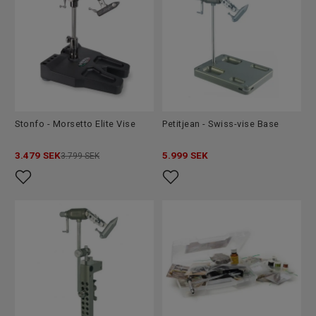
flugbindning – du får rätt verktyg, material och inspiration för
att skapa dina första egna flugor.
Köp bindstäd och startkit hos Upplevstore.se – och
skapa flugor som fångar både fisk och blickar!
Stonfo - Morsetto Elite Vise
Petitjean - Swiss-vise Base
3.479
SEK
5.999
SEK
3.799 SEK