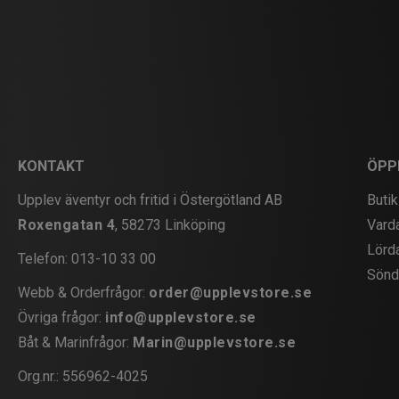
KONTAKT
ÖPP
Upplev äventyr och fritid i Östergötland AB
Butik
Roxengatan 4
, 58273 Linköping
Vard
Lörd
Telefon:
013-10 33 00
Sönd
Webb & Orderfrågor:
order@upplevstore.se
Övriga frågor:
info@upplevstore.se
Båt & Marinfrågor:
Marin@upplevstore.se
Org.nr.: 556962-4025