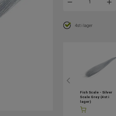
4st i lager
Fish Scale - Silver
Scale Grey
(4st i
lager)