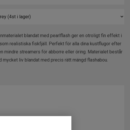
materialet blandat med pearlflash ger en otroligt fin effekt i
om realistiska fiskfjäll. Perfekt för alla dina kustflugor efter
 mindre streamers för abborre eller öring. Materialet består
d mycket liv blandat med precis rätt mängd flashabou.