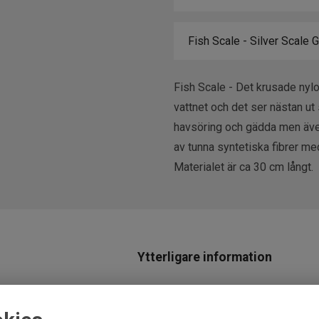
Fish Scale - Det krusade nylon
vattnet och det ser nästan ut s
havsöring och gädda men även
av tunna syntetiska fibrer me
Materialet är ca 30 cm långt.
Ytterligare information
Leverantör
Fly dressing