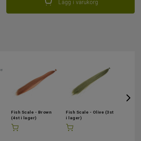
Lägg i varukorg
Fish Scale - Brown
Fish Scale - Olive
(3st
Fish Scal
(4st i lager)
i lager)
(2st i lag