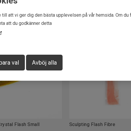
okies
EAN
6009709592285
 till att vi ger dig den bästa upplevelsen på vår hemsida. Om du 
ta att du godkänner detta
para val
Avböj alla
rystal Flash Small
Sculpting Flash Fibre