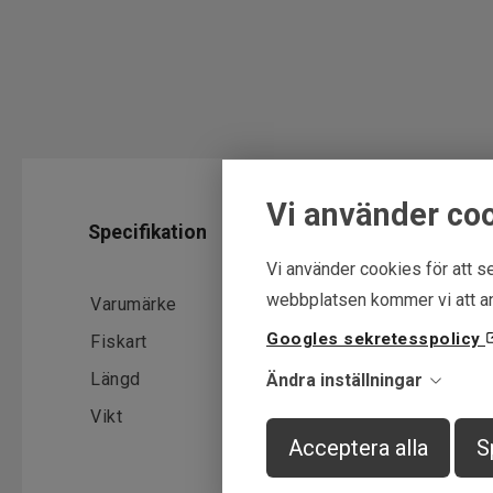
Vi använder co
Specifikation
Vi använder cookies för att se
webbplatsen kommer vi att an
Varumärke
Armada
Googles sekretesspolicy
Fiskart
Abborre, Gädda, Gös
Längd
8-10cm
Ändra inställningar
Vikt
6-10g
Acceptera alla
S