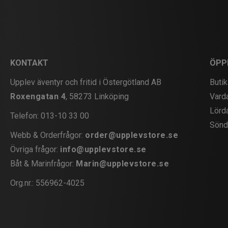
KONTAKT
ÖPP
Upplev äventyr och fritid i Östergötland AB
Butik
Roxengatan 4
, 58273 Linköping
Vard
Lörd
Telefon:
013-10 33 00
Sönd
Webb & Orderfrågor:
order@upplevstore.se
Övriga frågor:
info@upplevstore.se
Båt & Marinfrågor:
Marin@upplevstore.se
Org.nr.: 556962-4025