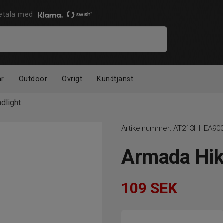
 Betala med
ar
Outdoor
Övrigt
Kundtjänst
dlight
Artikelnummer:
AT213HHEA90
Armada Hik
109
SEK