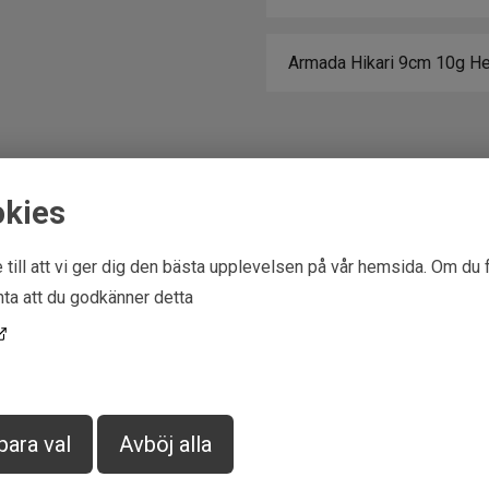
okies
Ytterligare infor
 till att vi ger dig den bästa upplevelsen på vår hemsida. Om du 
ta att du godkänner detta
EAN
7340143
para val
Avböj alla