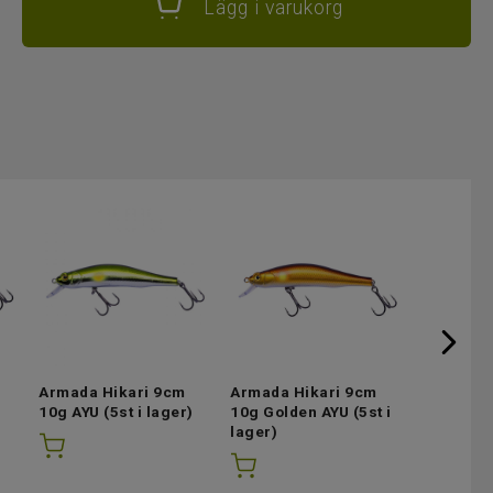
Lägg i varukorg
Armada Hikari 9cm
Armada Hikari 9cm
Armada H
10g AYU
(5st i lager)
10g Golden AYU
(5st i
10g Wak
lager)
lager)