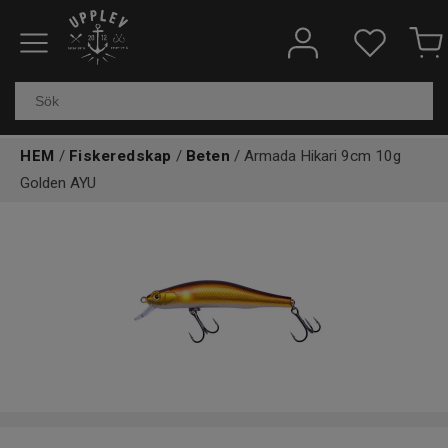
Fiskeredskap
Elektronik & marin
HEM
/
Fiskeredskap
/
Beten
/ Armada Hikari 9cm 10g
Kläder & skor
Golden AYU
Båtar
Outdoor
Övrigt
Kundtjänst