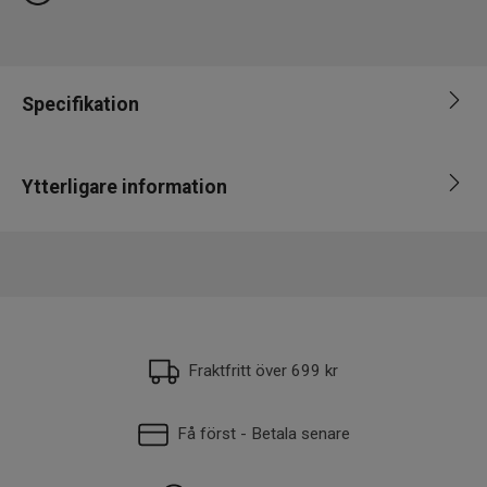
Specifikation
Varumärke
Armada
Ytterligare information
Fiskart
Abborre, Gädda, Gös
Längd
8-10cm
EAN
7340143700621
Vikt
6-10g
Fraktfritt över 699 kr
Få först - Betala senare