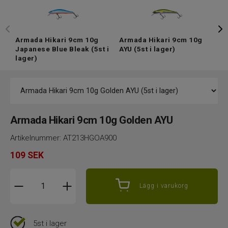
Armada Hikari 9cm 10g
Armada Hikari 9cm 10g
A
Japanese Blue Bleak
(5st i
AYU
(5st i lager)
G
lager)
Armada Hikari 9cm 10g Golden AYU
Artikelnummer:
AT213HGOA900
109
SEK
Lägg i varukorg
5st i lager