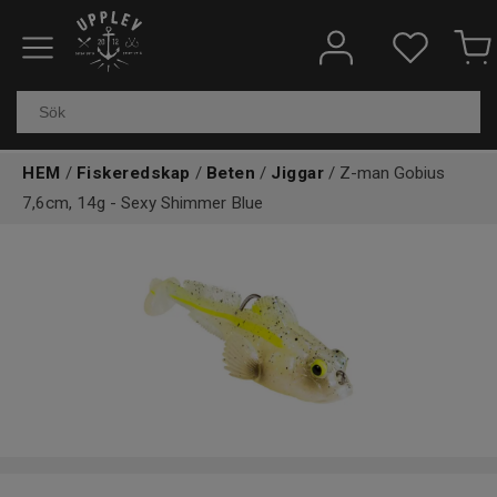
Fiskeredskap
Elektronik & marin
HEM
/
Fiskeredskap
/
Beten
/
Jiggar
/ Z-man Gobius
7,6cm, 14g - Sexy Shimmer Blue
Kläder & skor
Båtar
Outdoor
Övrigt
Kundtjänst