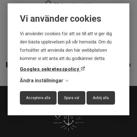
30 dagar öppet köp
Vi använder cookies
Fysisk butik
Vi använder cookies för att se till att vi ger dig
den bästa upplevelsen på vår hemsida. Om du
fortsätter att använda den här webbplatsen
kommer vi att anta att du godkänner detta
Googles sekretesspolicy
Ändra inställningar
Acceptera alla
Spara val
Avböj alla