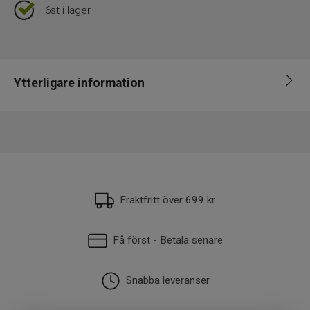
6st i lager
Ytterligare information
EAN
810013867053
Fraktfritt över 699 kr
Få först - Betala senare
Snabba leveranser