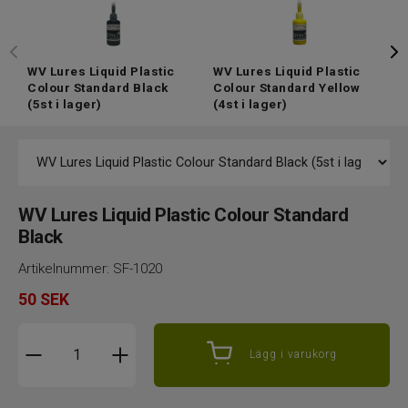
WV Lures Liquid Plastic
WV Lures Liquid Plastic
W
Colour Standard Black
Colour Standard Yellow
C
(5st i lager)
(4st i lager)
i
WV Lures Liquid Plastic Colour Standard
Black
Artikelnummer:
SF-1020
50
SEK
Lägg i varukorg