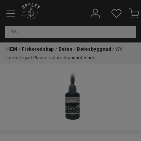
Fiskeredskap
Elektronik & marin
HEM
/
Fiskeredskap
/
Beten
/
Betesbyggnad
/ WV
Kläder & skor
Lures Liquid Plastic Colour Standard Black
Båtar
Outdoor
Övrigt
Kundtjänst