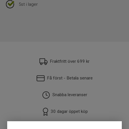
5st i lager
Fraktfritt över 699 kr
Få först - Betala senare
Snabba leveranser
30 dagar öppet köp
Fysisk butik