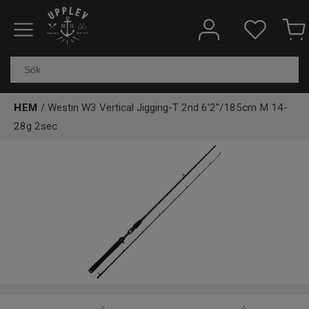
Fiskeredskap
Elektronik & marin
HEM
/ Westin W3 Vertical Jigging-T 2nd 6'2''/185cm M 14-
Kläder & skor
28g 2sec
Båtar
Outdoor
Övrigt
Kundtjänst