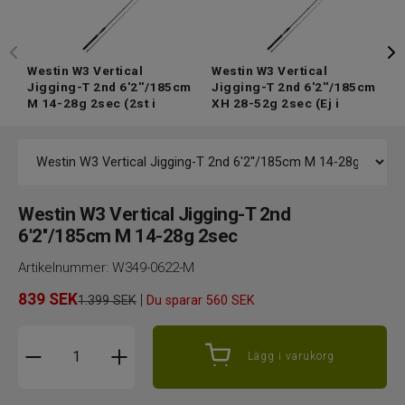
Westin W3 Vertical
Westin W3 Vertical
W
Jigging-T 2nd 6'2''/185cm
Jigging-T 2nd 6'2''/185cm
J
M 14-28g 2sec
(2st i
XH 28-52g 2sec
(Ej i
H
lager)
lager)
Westin W3 Vertical Jigging-T 2nd
6'2''/185cm M 14-28g 2sec
Artikelnummer:
W349-0622-M
839
SEK
|
1.399 SEK
Du sparar
560 SEK
Lägg i varukorg