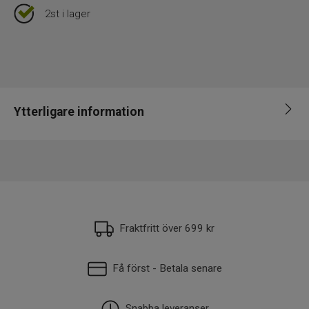
2st i lager
Ytterligare information
Leverantör
Westin
EAN
5707549466858
Fraktfritt över 699 kr
Få först - Betala senare
Snabba leveranser