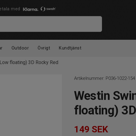
 Betala med
ar
Outdoor
Övrigt
Kundtjänst
ow floating) 3D Rocky Red
Artikelnummer:
P036-1022-154
Westin Sw
floating) 3
149
SEK