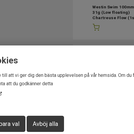
Westin Swim 100m
31g (Low floating)
Chartreuse Flow
(1s
lager)
okies
 till att vi ger dig den bästa upplevelsen på vår hemsida. Om du 
ta att du godkänner detta
para val
Avböj alla