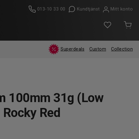
013-10 33 00
Kundtjänst
Mitt konto
Superdeals
Custom
Collection
im 100mm 31g (Low
D Rocky Red