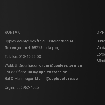
KONTAKT
ÖPP
Upplev äventyr och fritid i Östergötland AB
Butik
Roxengatan 4
, 58273 Linköping
Vard
Lörd
Telefon:
013-10 33 00
Sönd
Webb & Orderfrågor:
order@upplevstore.se
Övriga frågor:
info@upplevstore.se
Båt & Marinfrågor:
Marin@upplevstore.se
Org.nr.: 556962-4025