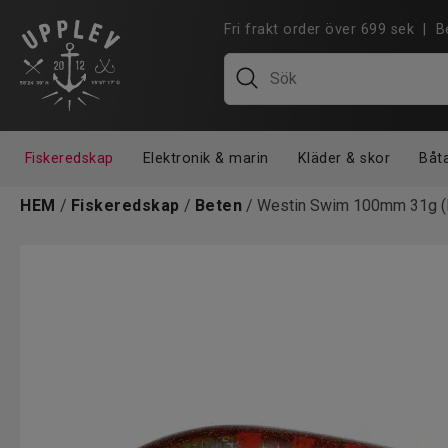
Fri frakt order över 699 sek |
Fiskeredskap
Elektronik & marin
Kläder & skor
Båt
HEM
/
Fiskeredskap
/
Beten
/ Westin Swim 100mm 31g (L