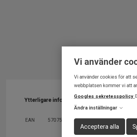
Vi använder co
Vi använder cookies för att se
webbplatsen kommer vi att an
Googles sekretesspolicy
Ytterligare information
Ändra inställningar
EAN
5707549507377
Acceptera alla
S