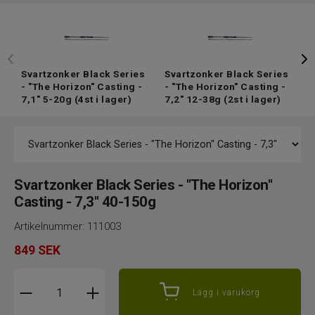
Svartzonker Black Series
Svartzonker Black Series
S
- "The Horizon" Casting -
- "The Horizon" Casting -
-
7,1" 5-20g
(4st i lager)
7,2" 12-38g
(2st i lager)
7
Svartzonker Black Series - "The Horizon"
Casting - 7,3" 40-150g
Artikelnummer:
111003
849
SEK
Lägg i varukorg