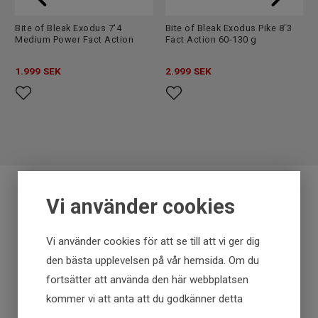
Bite of Bleak Exodus 7'4
Bite of Bleak Exodus Pike 8'3
Medium Power Fact Action
Fact Action 60-130 g
1.999
SEK
2.999
SEK
Vi använder cookies
Fraktfritt över 699 kr
Vi använder cookies för att se till att vi ger dig
Få först - Betala senare
den bästa upplevelsen på vår hemsida. Om du
fortsätter att använda den här webbplatsen
Snabba leveranser
kommer vi att anta att du godkänner detta