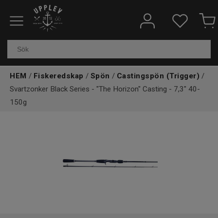
Fiskeredskap
Elektronik & marin
HEM
/
Fiskeredskap
/
Spön
/
Castingspön (Trigger)
/
Kläder & skor
Svartzonker Black Series - "The Horizon" Casting - 7,3" 40-
150g
Båtar
Outdoor
Övrigt
Kundtjänst