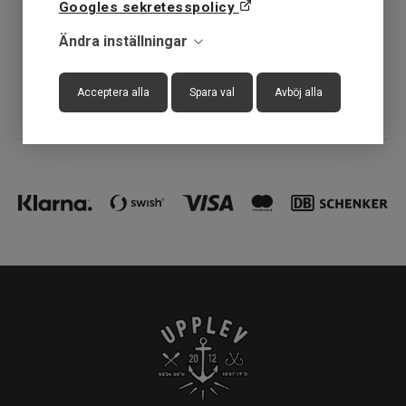
Googles sekretesspolicy
30 dagar öppet köp
Ändra inställningar
Fysisk butik
Acceptera alla
Spara val
Avböj alla