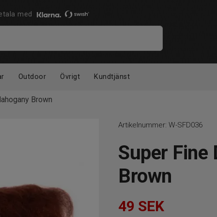
 Betala med
ar
Outdoor
Övrigt
Kundtjänst
Mahogany Brown
Artikelnummer:
W-SFD036
Super Fine
Brown
49
SEK