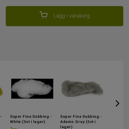
Lägg i varukorg
-
Super Fine Dubbing -
Super Fine Dubbing -
Super Fi
White
(3st i lager)
Adams.Gray
(2st i
Light.Cah
lager)
lager)