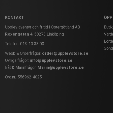
KONTAKT
ÖPP
Upplev äventyr och fritid i Östergötland AB
Butik
Roxengatan 4
, 58273 Linköping
Vard
Lörd
Telefon:
013-10 33 00
Sönd
Webb & Orderfrågor:
order@upplevstore.se
Övriga frågor:
info@upplevstore.se
Båt & Marinfrågor:
Marin@upplevstore.se
Org.nr.: 556962-4025