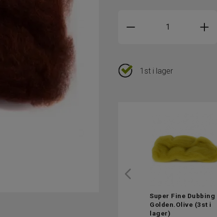
1st i lager
Super Fine Dubbing 
Golden.Olive
(3st i
lager)