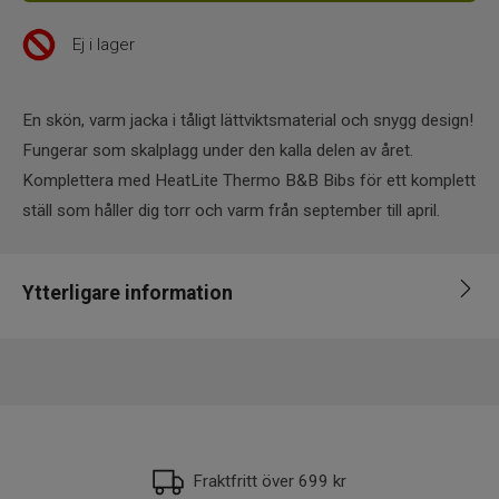
Ej i lager
En skön, varm jacka i tåligt lättviktsmaterial och snygg design!
Fungerar som skalplagg under den kalla delen av året.
Komplettera med HeatLite Thermo B&B Bibs för ett komplett
ställ som håller dig torr och varm från september till april.
Ytterligare information
Leverantör
Svendsen
EAN
5706301591265
Fraktfritt över 699 kr