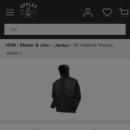
Fiskeredskap
Elektronik & marin
HEM
/
Kläder & skor
/
Jackor
/ SG HeatLite Thermo
Kläder & skor
Jacket L
Båtar
Outdoor
Övrigt
Kundtjänst