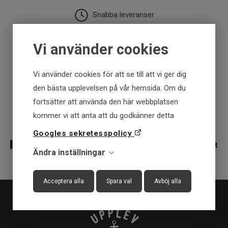
Snabba leveranser
30 dagar öppet köp
Vi använder cookies
Fysisk butik
Vi använder cookies för att se till att vi ger dig
den bästa upplevelsen på vår hemsida. Om du
fortsätter att använda den här webbplatsen
kommer vi att anta att du godkänner detta
Googles sekretesspolicy
Ändra inställningar
Acceptera alla
Spara val
Avböj alla