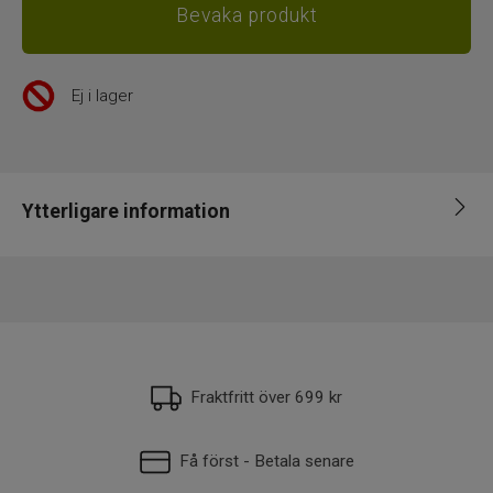
Ej i lager
Ytterligare information
EAN
5706301037107
Fraktfritt över 699 kr
Få först - Betala senare