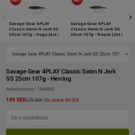
Savage Gear 4PLAY
Savage Gear 4PLAY
S
Classic Swim N Jerk SS
Classic Swim N Jerk SS
C
25cm 107g - Hugo
(4st i
25cm 107g - Roach
(2st i
2
lager)
lager)
l
Savage Gear 4PLAY Classic Swim N Jerk
SS 25cm 107g - Herring
Artikelnummer:
1644850
195
SEK
|
279 SEK
Du sparar
84 SEK