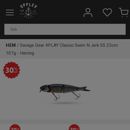
Fiskeredskap
Elektronik & marin
HEM
/ Savage Gear 4PLAY Classic Swim N Jerk SS 25cm
Kläder & skor
107g - Herring
Båtar
Outdoor
Övrigt
Kundtjänst