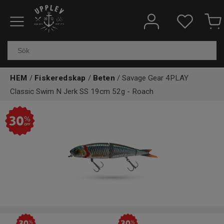
Fiskeredskap
Elektronik & marin
HEM
/
Fiskeredskap
/
Beten
/ Savage Gear 4PLAY
Kläder & skor
Classic Swim N Jerk SS 19cm 52g - Roach
Båtar
Outdoor
Övrigt
Kundtjänst