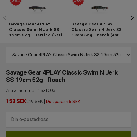
Savage Gear 4PLAY
Savage Gear 4PLAY
S
Classic Swim N Jerk SS
Classic Swim N Jerk SS
C
19cm 52g - Herring
(5st i
19cm 52g - Perch
(4st i
1
lager)
lager)
l
Savage Gear 4PLAY Classic Swim N Jerk
SS 19cm 52g - Roach
Artikelnummer:
1631003
153
SEK
|
219 SEK
Du sparar
66 SEK