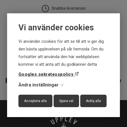
Snabba leveranser
30 dagar öppet köp
Vi använder cookies
Fysisk butik
Vi använder cookies för att se till att vi ger dig
den bästa upplevelsen på vår hemsida. Om du
fortsätter att använda den här webbplatsen
kommer vi att anta att du godkänner detta
Googles sekretesspolicy
Ändra inställningar
Acceptera alla
Spara val
Avböj alla