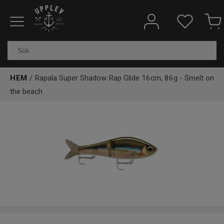
Fiskeredskap
Elektronik & marin
HEM
/ Rapala Super Shadow Rap Glide 16cm, 86g - Smelt on
Kläder & skor
the beach
Båtar
Outdoor
Övrigt
Kundtjänst