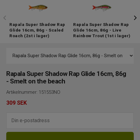
Rapala Super Shadow Rap
Rapala Super Shadow Rap
R
Glide 16cm, 86g - Scaled
Glide 16cm, 86g - Live
G
Roach
(2st i lager)
Rainbow Trout
(1st i lager)
G
Rapala Super Shadow Rap Glide 16cm, 86g
- Smelt on the beach
Artikelnummer:
151553NO
309
SEK