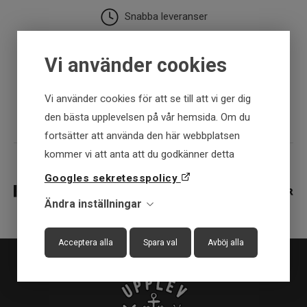
Snabba leveranser
30 dagar öppet köp
Vi använder cookies
Fysisk butik
Vi använder cookies för att se till att vi ger dig
den bästa upplevelsen på vår hemsida. Om du
fortsätter att använda den här webbplatsen
kommer vi att anta att du godkänner detta
Googles sekretesspolicy
Ändra inställningar
Acceptera alla
Spara val
Avböj alla