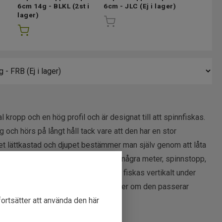
6cm 14g - BLKL
(2st i
6cm - JLC
(Ej i lager)
6cm LBG
lager)
 kropp och en hög profil och är designat till att spinnfiskas.
 och hörs på långt håll tack vare att den har en stor
t lättkastad och djupet bestämmer man själv genom att låta
en fiskas effektivast om man vevar in några meter, spinnstopp,
en användas som en balanspirk och fiskas vertikalt under
rre och gös men andra rovfiskar hugger om den passerar
fortsätter att använda den här