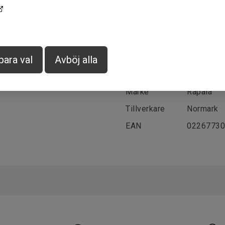
Ytterligare information
para val
Avböj alla
Leverantör
Normark
Märke
Rapala
Tillverkare
Normark
EAN
02267730