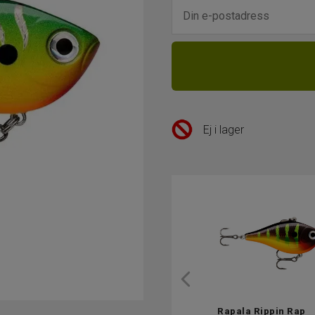
Ej i lager
Rapala Rippin Rap