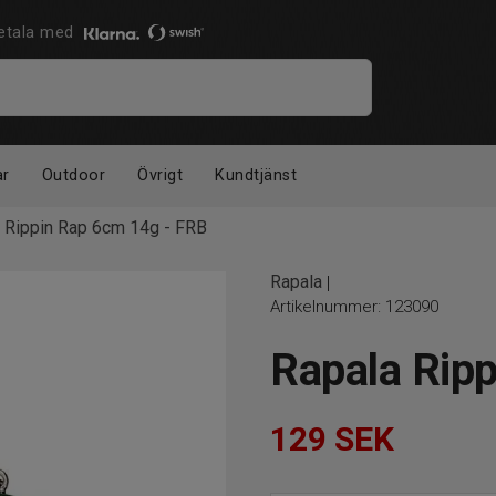
 Betala med
ar
Outdoor
Övrigt
Kundtjänst
 Rippin Rap 6cm 14g - FRB
Rapala
|
Artikelnummer:
123090
Rapala Rip
129
SEK