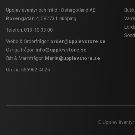
Upplev äventyr och fritid i Östergötland AB
Butik
Roxengatan 4
, 58273 Linköping
Vard
Lörd
Telefon:
013-10 33 00
Sönd
Webb & Orderfrågor:
order@upplevstore.se
Övriga frågor:
info@upplevstore.se
Båt & Marinfrågor:
Marin@upplevstore.se
Org.nr.: 556962-4025
©
Upplev äventyr 