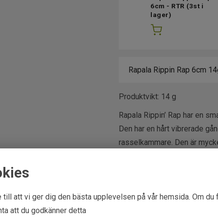
6cm - RTR
(3st i
lager)
Produktvikt: 14 g
Rapala Rippin’ Rap har en smal
Den har en hårt vibrerade gång
rasselkammare. Den är mycke
den sjunka till olika djup. D
okies
veva, spinnstopp osv. Kan äv
båten. Passar bäst till abbo
 till att vi ger dig den bästa upplevelsen på vår hemsida. Om du 
framför nosen.
ta att du godkänner detta