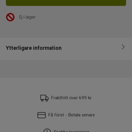
Ej i lager
Ytterligare information
Leverantör
Normark
EAN
022677316178
Fraktfritt över 699 kr
Få först - Betala senare