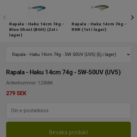
Rapala - Haku 14cm 74g -
Rapala - Haku 14cm 74g -
R
Blue Ghost (BGH)
(2st i
RNR
(1st i lager)
H
lager)
i
Rapala - Haku 14cm 74g - 5W-50UV (UV5)
Artikelnummer:
123684
279
SEK