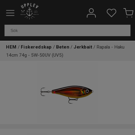
Fiskeredskap
Elektronik & marin
HEM
/
Fiskeredskap
/
Beten
/
Jerkbait
/ Rapala - Haku
Kläder & skor
14cm 74g - 5W-50UV (UV5)
Båtar
Outdoor
Övrigt
Kundtjänst