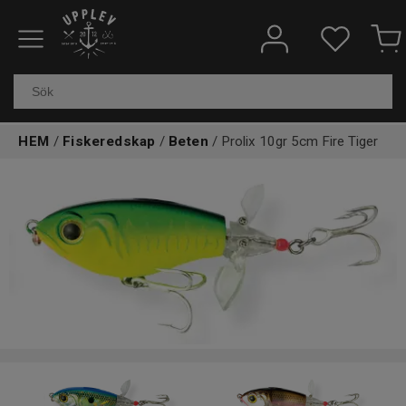
Fiskeredskap
Elektronik & marin
HEM
/
Fiskeredskap
/
Beten
/ Prolix 10gr 5cm Fire Tiger
Kläder & skor
Båtar
Outdoor
Övrigt
Kundtjänst