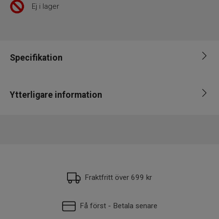
Ej i lager
Specifikation
Varumärke
Stoxdal
Ytterligare information
Fiskart
Abborre, Gädda, Gös
Längd
1-5cm, 5-6cm
EAN
7332932175406
Vikt
6-10g
Fraktfritt över 699 kr
Få först - Betala senare