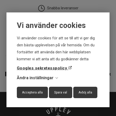
Snabba leveranser
30 dagar öppet köp
Vi använder cookies
Vi använder cookies för att se till att vi ger dig
Fysisk butik
den bästa upplevelsen på vår hemsida. Om du
fortsätter att använda den här webbplatsen
kommer vi att anta att du godkänner detta
Googles sekretesspolicy
Ändra inställningar
Acceptera alla
Spara val
Avböj alla