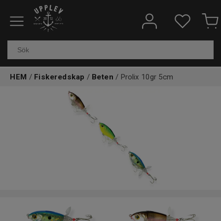
Fiskeredskap
Elektronik & marin
HEM
/
Fiskeredskap
/
Beten
/ Prolix 10gr 5cm
Kläder & skor
Båtar
Outdoor
Övrigt
Kundtjänst