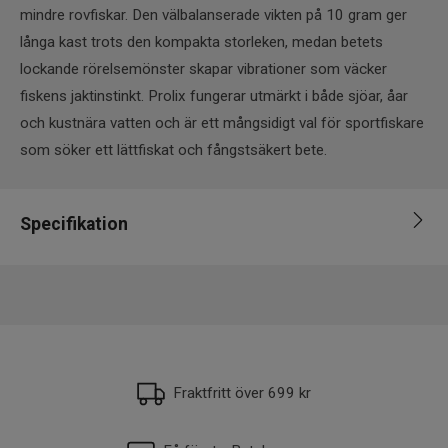
mindre rovfiskar. Den välbalanserade vikten på 10 gram ger
långa kast trots den kompakta storleken, medan betets
lockande rörelsemönster skapar vibrationer som väcker
fiskens jaktinstinkt. Prolix fungerar utmärkt i både sjöar, åar
och kustnära vatten och är ett mångsidigt val för sportfiskare
som söker ett lättfiskat och fångstsäkert bete.
Specifikation
Varumärke
Stoxdal
Längd
5-6cm
Vikt
6-10g
Fraktfritt över 699 kr