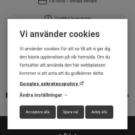
Få först - Betala senare
Snabba leveranser
Vi använder cookies
30 dagar öppet köp
Vi använder cookies för att se till att vi ger dig
Fysisk butik
den bästa upplevelsen på vår hemsida. Om du
fortsätter att använda den här webbplatsen
kommer vi att anta att du godkänner detta
Googles sekretesspolicy
Ändra inställningar
Acceptera alla
Spara val
Avböj alla