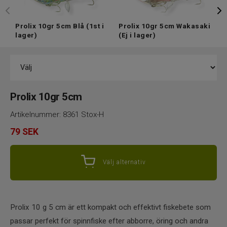
Prolix 10gr 5cm Blå
(1st i
Prolix 10gr 5cm Wakasaki
P
lager)
(Ej i lager)
(
Prolix 10gr 5cm
Artikelnummer:
8361 Stox-H
79
SEK
Välj alternativ
Prolix 10 g 5 cm är ett kompakt och effektivt fiskebete som
passar perfekt för spinnfiske efter abborre, öring och andra