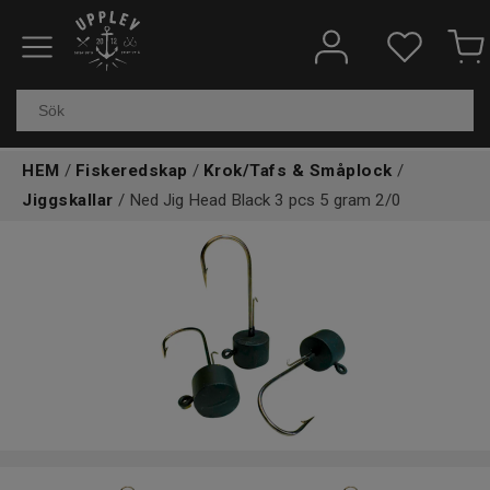
Fiskeredskap
Elektronik & marin
HEM
/
Fiskeredskap
/
Krok/Tafs & Småplock
/
Kläder & skor
Jiggskallar
/ Ned Jig Head Black 3 pcs 5 gram 2/0
Båtar
Outdoor
Övrigt
Kundtjänst