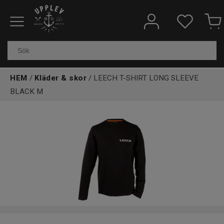
Fiskeredskap
Elektronik & marin
HEM
/
Kläder & skor
/ LEECH T-SHIRT LONG SLEEVE
Kläder & skor
BLACK M
Båtar
Outdoor
Övrigt
Kundtjänst