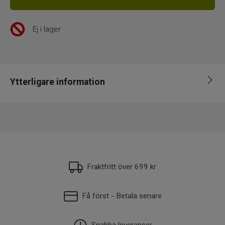
Ej i lager
Ytterligare information
Leverantör
Leech
EAN
7350123790399
Fraktfritt över 699 kr
Få först - Betala senare