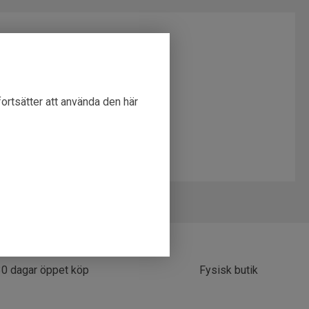
fortsätter att använda den här
0
30 dagar öppet köp
Fysisk butik