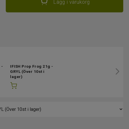
Lägg i varukorg
 -
IFISH Prop Frog 21g -
GRYL
(Över 10st i
lager)