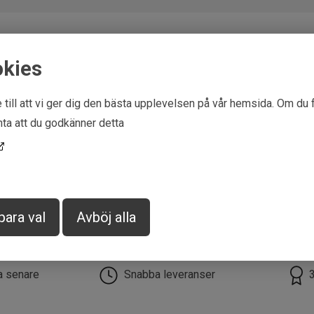
Ytterligare information
okies
 till att vi ger dig den bästa upplevelsen på vår hemsida. Om du 
EAN
732073521800
ta att du godkänner detta
para val
Avböj alla
la senare
Snabba leveranser