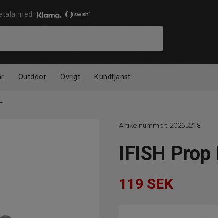
 Betala med
ar
Outdoor
Övrigt
Kundtjänst
L
Artikelnummer:
20265218
IFISH Prop 
119
SEK