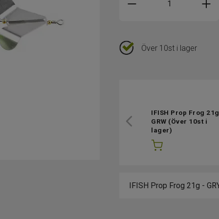
Över 10st i lager
IFISH Prop Frog 21g
GRW
(Över 10st i
lager)