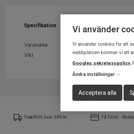
Specifikation
Vi använder co
Vi använder cookies för att se
Varumärke
Ifish
webbplatsen kommer vi att an
Vikt
21-25g
Googles sekretesspolicy
Ändra inställningar
Acceptera alla
S
Fraktfritt över 699 kr
Få först - Beta