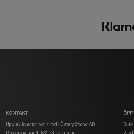
KONTAKT
ÖPP
Upplev äventyr och fritid i Östergötland AB
Butik
Roxengatan 4
, 58273 Linköping
Vard