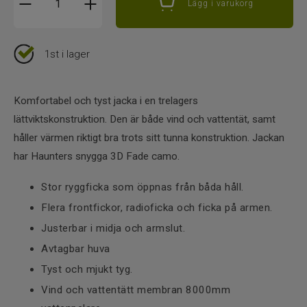
Lägg i varukorg
1st i lager
Komfortabel och tyst jacka i en trelagers
lättviktskonstruktion. Den är både vind och vattentät, samt
håller värmen riktigt bra trots sitt tunna konstruktion. Jackan
har Haunters snygga 3D Fade camo.
Stor ryggficka som öppnas från båda håll.
Flera frontfickor, radioficka och ficka på armen.
Justerbar i midja och armslut.
Avtagbar huva
Tyst och mjukt tyg.
Vind och vattentätt membran 8000mm