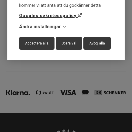
Få först - Betala senare
kommer vi att anta att du godkänner detta
Googles sekretesspolicy
Snabba leveranser
Ändra inställningar
30 dagar öppet köp
Acceptera alla
Spara val
Avböj alla
Fysisk butik