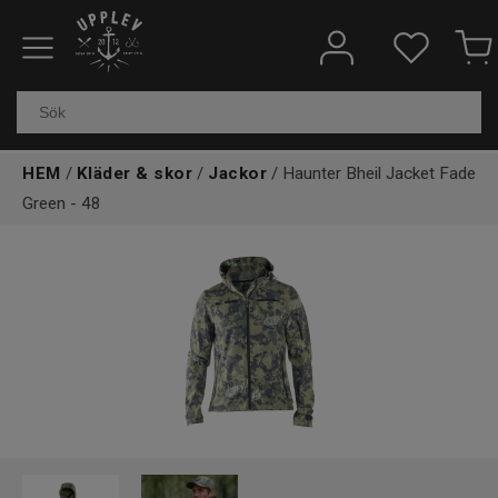
Fiskeredskap
Elektronik & marin
HEM
/
Kläder & skor
/
Jackor
/ Haunter Bheil Jacket Fade
Kläder & skor
Green - 48
Båtar
Outdoor
Övrigt
Kundtjänst