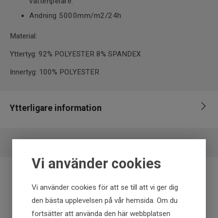
vattenpelare.
Andning 5000mm/m2/24h
Material:
Yttertyg: 92% POLYESTER 8% SPANDEX
Innertyg: 100% POLYESTER
Ytterligare information
Leverantör
Interfiske
EAN
7340143715632
Vi använder cookies
Vi använder cookies för att se till att vi ger dig
Fraktfritt över 699 kr
den bästa upplevelsen på vår hemsida. Om du
fortsätter att använda den här webbplatsen