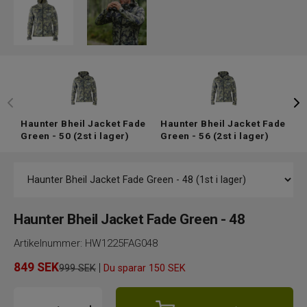
Haunter Bheil Jacket Fade
Haunter Bheil Jacket Fade
H
Green - 50
(2st i lager)
Green - 56
(2st i lager)
G
Haunter Bheil Jacket Fade Green - 48
Artikelnummer:
HW1225FAG048
849
SEK
|
999 SEK
Du sparar
150 SEK