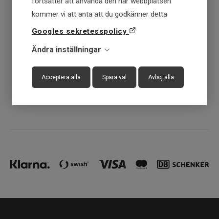
fortsätter att använda den här webbplatsen
Få först - Betala senare
kommer vi att anta att du godkänner detta
Googles sekretesspolicy
Snabba leveranser
Ändra inställningar
30 dagar öppet köp
Acceptera alla
Spara val
Avböj alla
Fysisk butik