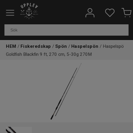
Fiskeredskap
Elektronik & marin
HEM
/
Fiskeredskap
/
Spön
/
Haspelspön
/ Haspelspö
Kläder & skor
Goldfish Blackfin 9 ft, 270 cm, 5-30g 270M
Båtar
Outdoor
Övrigt
Kundtjänst