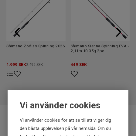
Shimano Zodias Spinning 2026
Shimano Sienna Spinning EVA -
2,11m 10-35g 2pc
1.999
SEK
449
SEK
2.499 SEK
Vi använder cookies
Vi använder cookies för att se till att vi ger dig
Fraktfritt över 699 kr
den bästa upplevelsen på vår hemsida. Om du