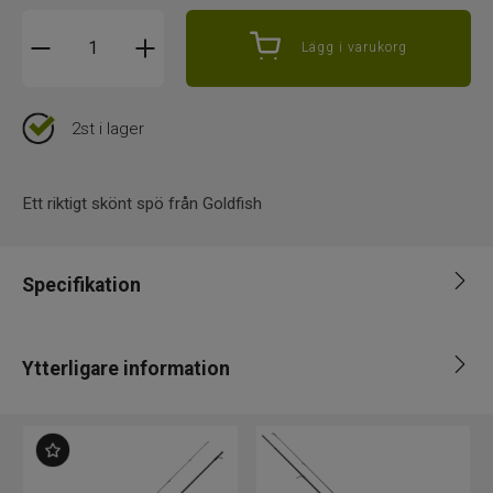
Lägg i varukorg
2st i lager
Ett riktigt skönt spö från Goldfish
Specifikation
Varumärke
Goldfish
Ytterligare information
Spölängd
9' (274 - 304cm)
Antal
Leverantör
Interfiske
2
spödelar
EAN
7340143708276
Kastvikt
0-29