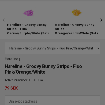
Hareline - Groovy Bunny
Hareline - Groovy Bunny
H
Strips - Fluo
Strips -
S
Cerise/Purple/White
(3st i
Orange/Yellow/White
(3st i
(
lager)
lager)
Hareline
|
Hareline - Groovy Bunny Strips - Fluo
Pink/Orange/White
Artikelnummer:
HL-GBS4
79
SEK