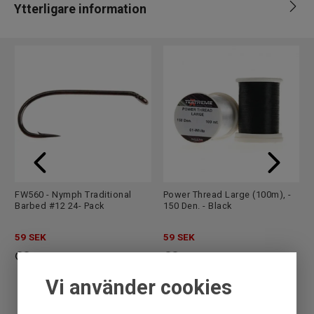
Ytterligare information
Leverantör
Fly dressing
Märke
Hareline
EAN
762820162848
FW560 - Nymph Traditional
Power Thread Large (100m), -
Barbed #12 24- Pack
150 Den. - Black
59
SEK
59
SEK
Vi använder cookies