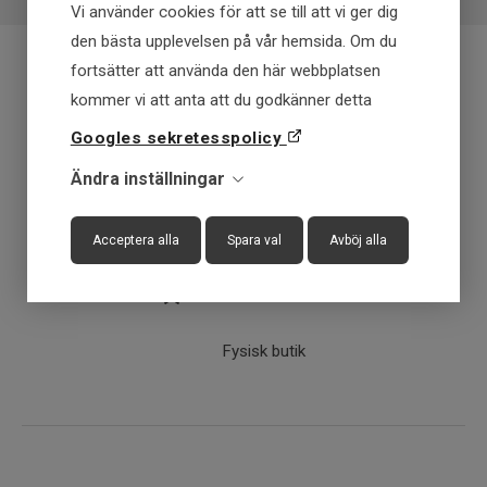
Vi använder cookies för att se till att vi ger dig
den bästa upplevelsen på vår hemsida. Om du
fortsätter att använda den här webbplatsen
Fraktfritt över 699 kr
kommer vi att anta att du godkänner detta
Googles sekretesspolicy
Få först - Betala senare
Ändra inställningar
Snabba leveranser
Acceptera alla
Spara val
Avböj alla
30 dagar öppet köp
Fysisk butik