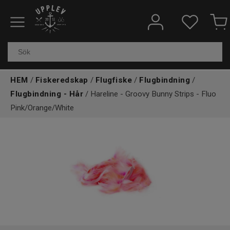
Fiskeredskap
Elektronik & marin
HEM
/
Fiskeredskap
/
Flugfiske
/
Flugbindning
/
Kläder & skor
Flugbindning - Hår
/ Hareline - Groovy Bunny Strips - Fluo
Pink/Orange/White
Båtar
Outdoor
Övrigt
Kundtjänst