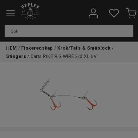
Fiskeredskap
Elektronik & marin
HEM
/
Fiskeredskap
/
Krok/Tafs & Småplock
/
Kläder & skor
Stingers
/ Darts PIKE RIG WIRE 2/0 XL UV
Båtar
Outdoor
Övrigt
Kundtjänst