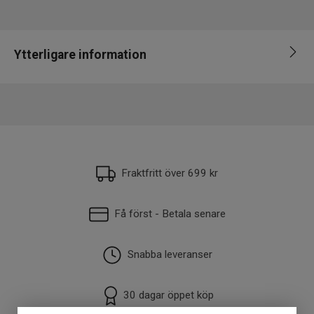
Ytterligare information
EAN
7330908840815
Fraktfritt över 699 kr
Få först - Betala senare
Snabba leveranser
30 dagar öppet köp