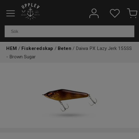
Fiskeredskap
Elektronik & marin
HEM
/
Fiskeredskap
/
Beten
/ Daiwa PX Lazy Jerk 155SS
Kläder & skor
- Brown Sugar
Båtar
Outdoor
Övrigt
Kundtjänst