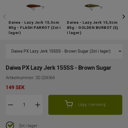
Daiwa - Lazy Jerk 15,5cm
Daiwa - Lazy Jerk 15,5cm
D
85g - FLASH PARROT
(2st i
85g - GOLDEN BURBOT
(Ej
8
lager)
i lager)
(
Daiwa PX Lazy Jerk 155SS - Brown Sugar
Artikelnummer:
32-224364
149
SEK
Lägg i varukorg
2st i lager