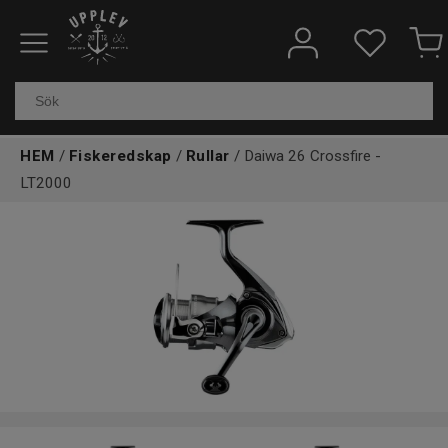
Fiskeredskap
Elektronik & marin
HEM
/
Fiskeredskap
/
Rullar
/ Daiwa 26 Crossfire -
LT2000
Kläder & skor
Båtar
Outdoor
Övrigt
Kundtjänst