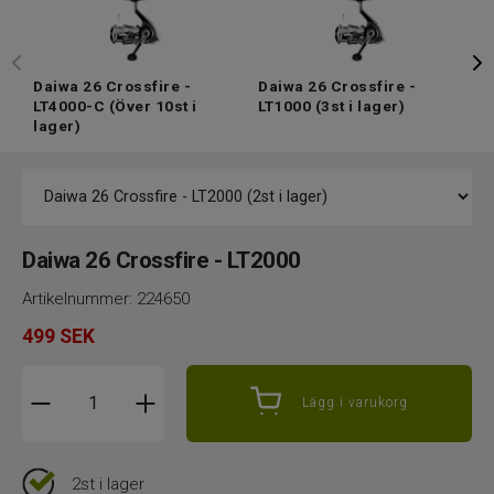
Daiwa 26 Crossfire -
Daiwa 26 Crossfire -
D
LT4000-C
(Över 10st i
LT1000
(3st i lager)
L
lager)
Daiwa 26 Crossfire - LT2000
Artikelnummer:
224650
499
SEK
Lägg i varukorg
2st i lager