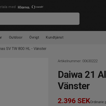
 Betala med
ar
Outdoor
Övrigt
Kundtjänst
has SV TW 800 HL - Vänster
Artikelnummer:
00630222
Daiwa 21 A
Vänster
2.396
SEK
Ordinarie p