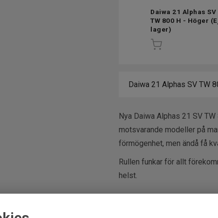
Daiwa 21 Alphas SV
TW 800 H - Höger
(Ej
lager)
Nya Daiwa Alphas 21 SV TW 800
motsvarande modeller på mark
förmögenhet, men ändå få kva
Rullen funkar för allt föreko
helst.
Hyperdrive Digigear
Hyper Armed Housin