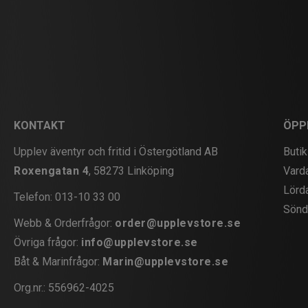
KONTAKT
ÖPP
Upplev äventyr och fritid i Östergötland AB
Butik
Roxengatan 4
, 58273 Linköping
Vard
Lörd
Telefon:
013-10 33 00
Sönd
Webb & Orderfrågor:
order@upplevstore.se
Övriga frågor:
info@upplevstore.se
Båt & Marinfrågor:
Marin@upplevstore.se
Org.nr.: 556962-4025