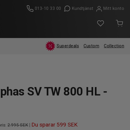
013-10 33 00
Kundtjänst
Mitt konto
Superdeals
Custom
Collection
lphas SV TW 800 HL -
Du sparar
599 SEK
|
ris:
2.995 SEK