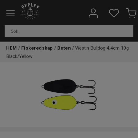
Fiskeredskap
Elektronik & marin
HEM
/
Fiskeredskap
/
Beten
/ Westin Bulldog 4,4cm 10g
Black/Yellow
Kläder & skor
Båtar
Outdoor
Övrigt
Kundtjänst