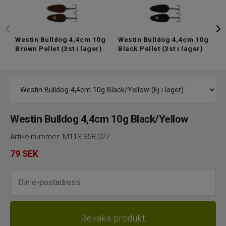
Westin Bulldog 4,4cm 10g
Westin Bulldog 4,4cm 10g
W
Brown Pellet
(3st i lager)
Black Pellet
(3st i lager)
B
l
Westin Bulldog 4,4cm 10g Black/Yellow
Artikelnummer:
M113-358-027
79
SEK