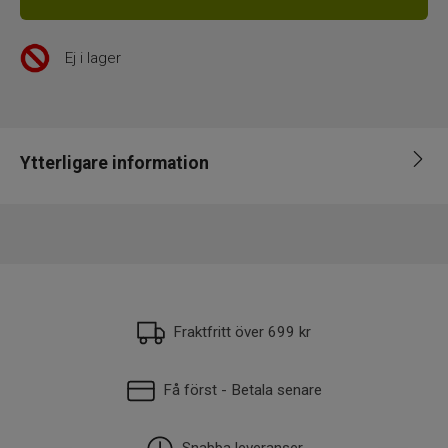
Ej i lager
Ytterligare information
EAN
632016207052
Fraktfritt över 699 kr
Få först - Betala senare