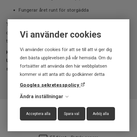
Fungerar året runt för storgädda
Tips:
Låt Syltlaken jobba långsamt nära botten under höst
Vi använder cookies
och vår – de mörka tonerna och kraftiga vibrationerna lockar
till hugg även under tröga dagar.
Vi använder cookies för att se till att vi ger dig
Köp Pig Shad JR G5 20 cm / 50 g – Syltlaken hos
den bästa upplevelsen på vår hemsida. Om du
Upplevstore.se och upplev en färgkombination som
fortsätter att använda den här webbplatsen
storgäddan inte kan motstå!
kommer vi att anta att du godkänner detta
Googles sekretesspolicy
Ändra inställningar
Acceptera alla
Spara val
Avböj alla
Fraktfritt över 699 kr