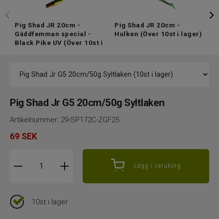
Pig Shad JR 20cm -
Pig Shad JR 20cm -
P
Gäddfemman special -
Hulken
(Över 10st i lager)
G
Black Pike UV
(Över 10st i
l
lager)
Pig Shad Jr G5 20cm/50g Syltlaken
Artikelnummer:
29-SP172C-ZGF25
69
SEK
Lägg i varukorg
10st i lager