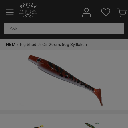
Fiskeredskap
Elektronik & marin
HEM
/ Pig Shad Jr G5 20cm/50g Syltlaken
Kläder & skor
Båtar
Outdoor
Övrigt
Kundtjänst