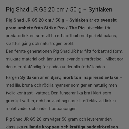
Pig Shad JR G5 20 cm / 50 g – Syltlaken
Pig Shad JR G5 20 cm / 50 g – Syltlaken
är ett
svenskt
premiumbete från Strike Pro / The Pig
, utvecklat för
predatorfiskare som vill ha ett softbait med perfekt balans,
kraftfull gång och naturtrogen profil.
Den femte generationen Pig Shad JR har fått förbättrad form,
mjukare material och ännu mer levande simrörelse – vilket gör
den oemotståndlig för gädda under alla förhållanden.
Färgen
Syltlaken
är en
djärv, mörk ton inspirerad av lake
–
med lila, bruna och rödlila nyanser som ger en naturlig men
tydlig kontrast i vattnet. Den fungerar lika bra i klart som
grumligt vatten, och har visat sig särskilt effektiv vid fiske i
mulet väder och under höstsäsongen.
Pig Shad JR G5 20 cm väger 50 gram och levererar den
klassiska
rullande kroppen och kraftiga paddelrörelsen