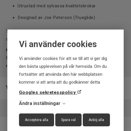
Utrustad med sylvassa kvalitetskrokar
Designad av Joe Peterson (Trueglide)
Tips:
Fiska Guppie med korta jerk och spinnstopp – när betet
svävar ut åt sidan i stoppen kommer ofta de hårda huggen!
Vi använder cookies
Köp Strike Pro Trueglide Guppie 13,5 cm 120 g –
Snaskar Norsen hos Upplevstore.se och upplev ett av
Vi använder cookies för att se till att vi ger dig
marknadens mest fångstgivande glidebaits för gädda!
den bästa upplevelsen på vår hemsida. Om du
fortsätter att använda den här webbplatsen
kommer vi att anta att du godkänner detta
Ytterligare information
Googles sekretesspolicy
Ändra inställningar
Leverantör
Cwc
EAN
4710792339894
Acceptera alla
Spara val
Avböj alla