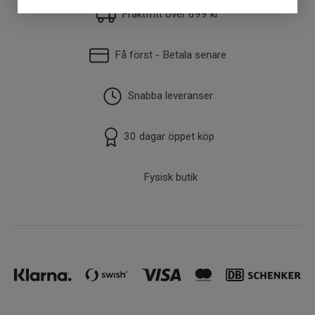
Fraktfritt över 699 kr
Få först - Betala senare
Snabba leveranser
30 dagar öppet köp
Fysisk butik