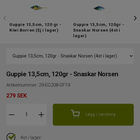
Guppie 13,5cm, 120 gr -
Guppie 13,5cm, 120gr -
G
Kiwi Borren
(Ej i lager)
Snaskar Norsen
(4st i
A
lager)
Guppie 13,5cm, 120gr - Snaskar Norsen
Artikelnummer:
29-EG208-GF19
279
SEK
Lägg i varukorg
4st i lager