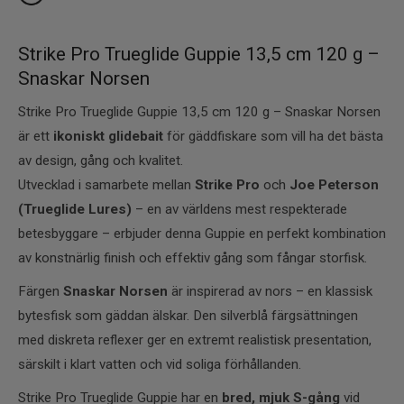
Strike Pro Trueglide Guppie 13,5 cm 120 g –
Snaskar Norsen
Strike Pro Trueglide Guppie 13,5 cm 120 g – Snaskar Norsen
är ett
ikoniskt glidebait
för gäddfiskare som vill ha det bästa
av design, gång och kvalitet.
Utvecklad i samarbete mellan
Strike Pro
och
Joe Peterson
(Trueglide Lures)
– en av världens mest respekterade
betesbyggare – erbjuder denna Guppie en perfekt kombination
av konstnärlig finish och effektiv gång som fångar storfisk.
Färgen
Snaskar Norsen
är inspirerad av nors – en klassisk
bytesfisk som gäddan älskar. Den silverblå färgsättningen
med diskreta reflexer ger en extremt realistisk presentation,
särskilt i klart vatten och vid soliga förhållanden.
Strike Pro Trueglide Guppie har en
bred, mjuk S-gång
vid