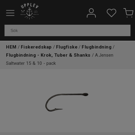
Fiskeredskap
Elektronik & marin
HEM
/
Fiskeredskap
/
Flugfiske
/
Flugbindning
/
Kläder & skor
Flugbindning - Krok, Tuber & Shanks
/ A.Jensen
Saltwater 15 & 10 - pack
Båtar
Outdoor
Övrigt
Kundtjänst