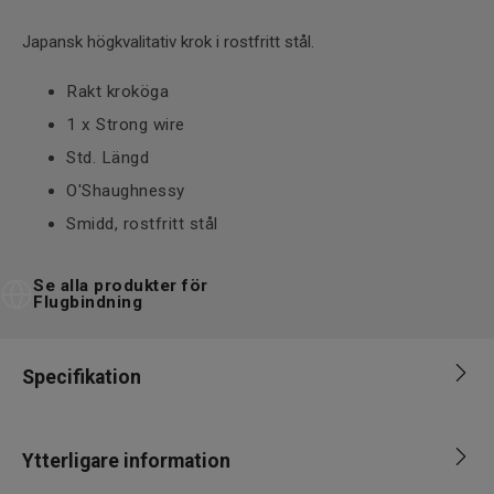
Japansk högkvalitativ krok i rostfritt stål.
Rakt kroköga
1 x Strong wire
Std. Längd
O'Shaughnessy
Smidd, rostfritt stål
Se alla produkter för
Flugbindning
Specifikation
Varumärke
A.jensen
Ytterligare information