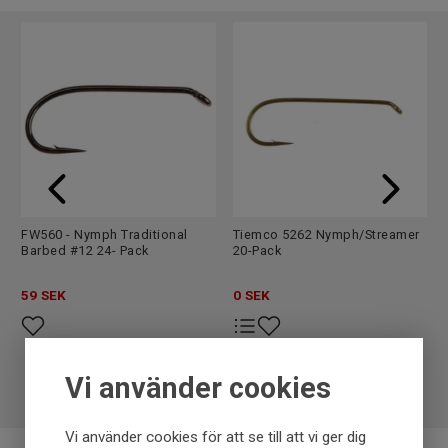
Leverantör
A.jensen
Märke
A.Jensen
FW560 - Nymph Traditional
Tiemco 5262 Nymph/Streamer
Barbed #12 24- Pack
20-Pack
59
SEK
0
SEK
Vi använder cookies
Vi använder cookies för att se till att vi ger dig