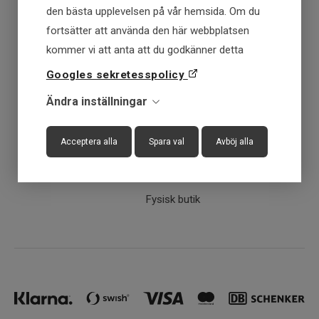
den bästa upplevelsen på vår hemsida. Om du
fortsätter att använda den här webbplatsen
Fraktfritt över 699 kr
kommer vi att anta att du godkänner detta
Googles sekretesspolicy
Få först - Betala senare
Ändra inställningar
Snabba leveranser
Acceptera alla
Spara val
Avböj alla
30 dagar öppet köp
Fysisk butik