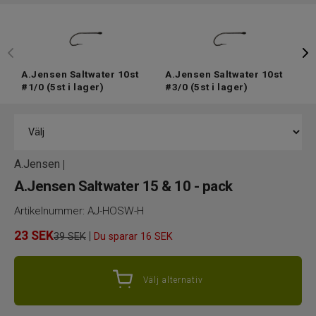
A.Jensen Saltwater 10st
A.Jensen Saltwater 10st
A
#1/0
(5st i lager)
#3/0
(5st i lager)
#
A.Jensen
|
A.Jensen Saltwater 15 & 10 - pack
Artikelnummer:
AJ-HOSW-H
23
SEK
|
39 SEK
Du sparar
16 SEK
Välj alternativ