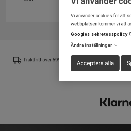
Vi använder co
Vi använder cookies för att se
webbplatsen kommer vi att an
Googles sekretesspolicy
Ändra inställningar
Fraktfritt över 699 kr
Få först - Beta
Acceptera alla
S