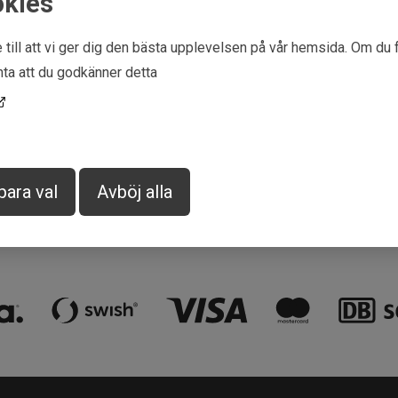
okies
 till att vi ger dig den bästa upplevelsen på vår hemsida. Om du 
ta att du godkänner detta
la senare
Snabba leveranser
para val
Avböj alla