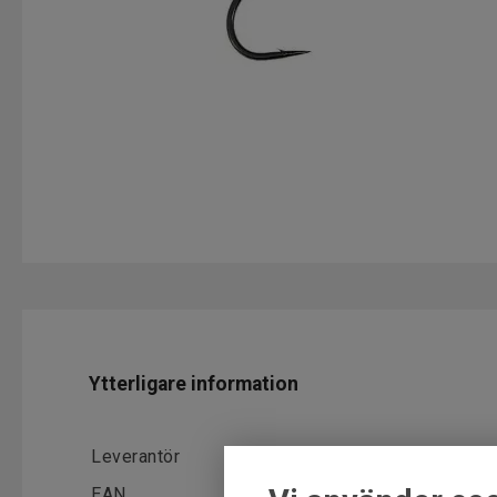
Ytterligare information
Leverantör
Fly dressing
EAN
5055478711595