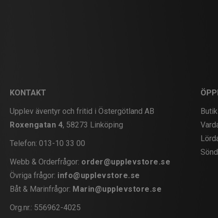
KONTAKT
ÖPP
Upplev äventyr och fritid i Östergötland AB
Butik
Roxengatan 4
, 58273 Linköping
Vard
Lörd
Telefon:
013-10 33 00
Sönd
Webb & Orderfrågor:
order@upplevstore.se
Övriga frågor:
info@upplevstore.se
Båt & Marinfrågor:
Marin@upplevstore.se
Org.nr.: 556962-4025