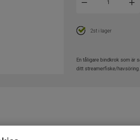
2st i lager
En tåligare bindkrok som är s
ditt streamerfiske/havsöring.