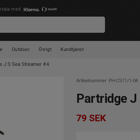
 Betala med
ar
Outdoor
Övrigt
Kundtjänst
ge J S Sea Streamer #4
Artikelnummer:
PH-CS11/1-04
Partridge J
79
SEK